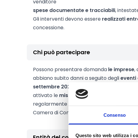
venditore
spese documentate e tracciabili
, intestat
Gli interventi devono essere
realizzati ent
concessione.
Chi può partecipare
Possono presentare domanda
le imprese
,
abbiano subito danni a seguito degli
eventi 
settembre 2025, localizzate in Comuni
pe
attivato le
misure dello stato di emergen
regolarmente
presentato il modello di se
Camera di Commercio competente.
Consenso
Questo sito web utilizza i c
Entità del contributo