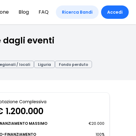
ione
Blog
FAQ
Ricerca Bandi
Accedi
 dagli eventi
egionali / locali
Liguria
Fondo perduto
otazione Complessiva
€ 1.200.000
INANZIAMENTO MASSIMO
€20.000
O-FINANZIAMENTO
100%