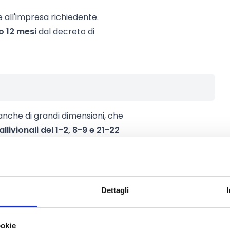
e all'impresa richiedente.
ro 12 mesi
dal decreto di
 anche di grandi dimensioni, che
allivionali del 1-2, 8-9 e 21-22
r i quali la Regione Liguria ha
za
e
che abbiano
gnalazione danni AE
presso la
Dettagli
ookie