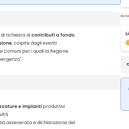
Band
L
di richiesta di
contributi a fondo
sione
, colpite dagli eventi
i Comuni per i quali la Regione
emergenza".
C
zzature e impianti
produttivi
vità
izia asseverata e dichiarazione del