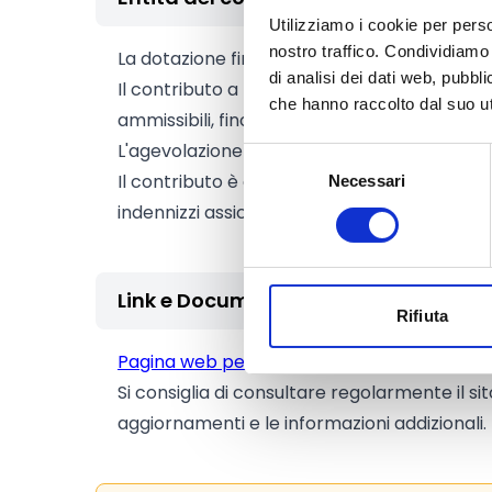
Utilizziamo i cookie per perso
nostro traffico. Condividiamo 
La dotazione finanziaria complessiva amm
di analisi dei dati web, pubbl
Il contributo a fondo perduto nella misura d
che hanno raccolto dal suo uti
ammissibili, fino a un massimo di
20.000 Eu
L'agevolazione è erogata in
regime de mini
Selezione
Il contributo è cumulabile con eventuali rim
Necessari
del
consenso
indennizzi assicurativi solo in forma integrat
Link e Documenti
Rifiuta
Pagina web per formulari e documenti
Si consiglia di consultare regolarmente il si
aggiornamenti e le informazioni addizionali.