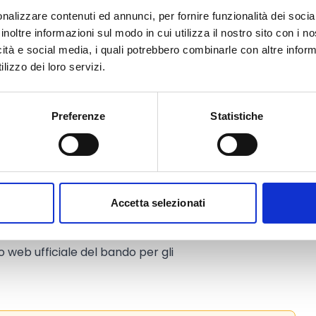
nalizzare contenuti ed annunci, per fornire funzionalità dei socia
inoltre informazioni sul modo in cui utilizza il nostro sito con i 
onta a
1.200.000 Euro
.
icità e social media, i quali potrebbero combinarle con altre inform
el
100%
delle spese
lizzo dei loro servizi.
ro
per impresa.
mis
(Reg. UE 2831/2023).
borsi della Protezione Civile e con
Preferenze
Statistiche
iva, evitando ogni doppio ristoro.
Accetta selezionati
to web ufficiale del bando per gli