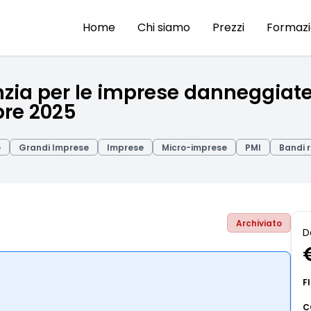
Home
Chi siamo
Prezzi
Formaz
nzia per le imprese danneggiate
bre 2025
e
Grandi Imprese
Imprese
Micro-imprese
PMI
Bandi r
Archiviato
D
F
C