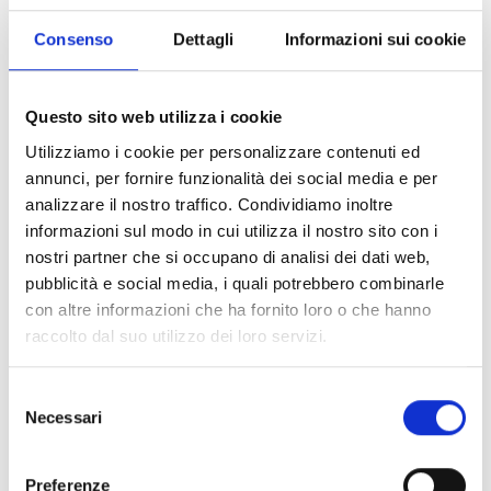
dei soggetti sono disponibili all’art. 3, pagg. 12-13 del
bando.
Consenso
Dettagli
Informazioni sui cookie
Entità del contributo
Questo sito web utilizza i cookie
Utilizziamo i cookie per personalizzare contenuti ed
La dotazione finanziaria per la nuova finestra
annunci, per fornire funzionalità dei social media e per
temporale di presentazione delle domande è pari
analizzare il nostro traffico. Condividiamo inoltre
a
8.373.393,38 Euro
.
informazioni sul modo in cui utilizza il nostro sito con i
L'incentivazione risulta così suddivisa:
nostri partner che si occupano di analisi dei dati web,
45%
per micro, piccole e medie imprese con un
pubblicità e social media, i quali potrebbero combinarle
massimale di
300.000 Euro
per il finanziamento a
con altre informazioni che ha fornito loro o che hanno
tasso agevolato rispetto alle spese ammissibili;
raccolto dal suo utilizzo dei loro servizi.
80%
per le grandi imprese con un massimale di
400.000 Euro
per il finanziamento a tasso agevolato
rispetto alle spese ammissibili;
Selezione
Necessari
L’intensità massima dell’agevolazione concessa in
del
forma di prestito e contributo a fondo perduto ai sensi
consenso
del GBER non potrà comunque superare:
Preferenze