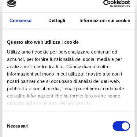
Entità del contributo
Consenso
Dettagli
Informazioni sui cookie
La dotazione finanziaria complessiva ammonta a
1
.656.296 Euro.
Entità del sostegno:
Questo sito web utilizza i cookie
Azione 5.1:
Inerbimento totale: €690,50/ha
Utilizziamo i cookie per personalizzare contenuti ed
Azione 5.2:
Inerbimento parziale: €573,50/ha
annunci, per fornire funzionalità dei social media e per
Non sono concessi premi o contributi per importi
analizzare il nostro traffico. Condividiamo inoltre
inferiori a
300 Euro
per le domande presentate
informazioni sul modo in cui utilizza il nostro sito con i
sull’intervento.
nostri partner che si occupano di analisi dei dati web,
È prevista la possibilità̀ di applicare principi di
pubblicità e social media, i quali potrebbero combinarle
degressività nel caso in cui le risorse risultassero
con altre informazioni che ha fornito loro o che hanno
insufficienti a soddisfare tutte le richieste ammissibili
raccolto dal suo utilizzo dei loro servizi.
pervenute (Cfr. art. 10, pag. 16 del bando).
Selezione
Link e Documenti
Necessari
del
consenso