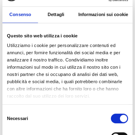
in
forma singola o associata
, sono:
Imprese di piccola pesca costiera
Consenso
Dettagli
Informazioni sui cookie
Pescatori di piccola pesca costiera;
Proprietari di imbarcazioni di piccola pesca costiera;
Armatori di imbarcazione di piccola pesca costiera.
Questo sito web utilizza i cookie
Utilizziamo i cookie per personalizzare contenuti ed
annunci, per fornire funzionalità dei social media e per
Entità del contributo
analizzare il nostro traffico. Condividiamo inoltre
informazioni sul modo in cui utilizza il nostro sito con i
La dotazione finanziaria complessiva ammonta a
nostri partner che si occupano di analisi dei dati web,
200.000 Euro
.
pubblicità e social media, i quali potrebbero combinarle
Non saranno ammissibili iniziative progettuali con
con altre informazioni che ha fornito loro o che hanno
importi inferiori a
5.000 Euro
raccolto dal suo utilizzo dei loro servizi.
L’aliquota massima specifica di intensità di aiuto per le
operazioni connesse alla piccola pesca costiera è pari
al
100%
della spesa ammissibile.
Selezione
Necessari
del
consenso
Link e Documenti