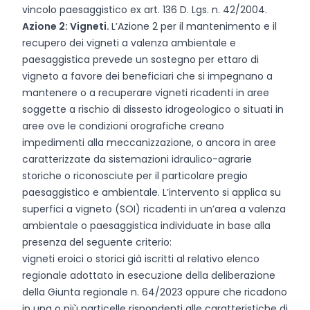
vincolo paesaggistico ex art. 136 D. Lgs. n. 42/2004.
Azione 2: Vigneti.
L’Azione 2 per il mantenimento e il
recupero dei vigneti a valenza ambientale e
paesaggistica prevede un sostegno per ettaro di
vigneto a favore dei beneficiari che si impegnano a
mantenere o a recuperare vigneti ricadenti in aree
soggette a rischio di dissesto idrogeologico o situati in
aree ove le condizioni orografiche creano
impedimenti alla meccanizzazione, o ancora in aree
caratterizzate da sistemazioni idraulico-agrarie
storiche o riconosciute per il particolare pregio
paesaggistico e ambientale. L’intervento si applica su
superfici a vigneto (SOI) ricadenti in un’area a valenza
ambientale o paesaggistica individuate in base alla
presenza del seguente criterio:
vigneti eroici o storici già iscritti al relativo elenco
regionale adottato in esecuzione della deliberazione
della Giunta regionale n. 64/2023 oppure che ricadono
in una o più particelle rispondenti alle caratteristiche di