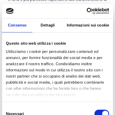
vigneto eroico di cui all’allegato C della medesima
DGR 64/2023
La durata dell’impegno è di 5 anni (1° gennaio 2024-31
dicembre 2028).
Consenso
Dettagli
Informazioni sui cookie
Chi può partecipare
Questo sito web utilizza i cookie
Utilizziamo i cookie per personalizzare contenuti ed
Possono beneficiare dei contributi i seguenti soggetti:
annunci, per fornire funzionalità dei social media e per
C01 Agricoltori singoli o associati;
analizzare il nostro traffico. Condividiamo inoltre
C02 Enti pubblici gestori di aziende agricole.
informazioni sul modo in cui utilizza il nostro sito con i
C03 Altri gestori del territorio
nostri partner che si occupano di analisi dei dati web,
pubblicità e social media, i quali potrebbero combinarle
con altre informazioni che ha fornito loro o che hanno
Entità del contributo
raccolto dal suo utilizzo dei loro servizi.
La dotazione finanziaria complessiva ammonta a
3.750.000 Euro.
Selezione
Necessari
I premi espressi in euro/ettaro/anno previsti nella
del