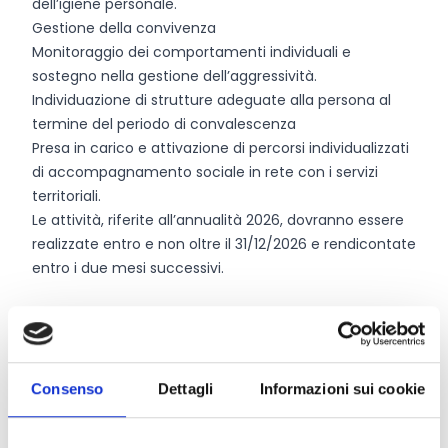
dell’igiene personale.
Gestione della convivenza
Monitoraggio dei comportamenti individuali e
sostegno nella gestione dell’aggressività.
Individuazione di strutture adeguate alla persona al
termine del periodo di convalescenza
Presa in carico e attivazione di percorsi individualizzati
di accompagnamento sociale in rete con i servizi
territoriali.
Le attività, riferite all’annualità 2026, dovranno essere
realizzate entro e non oltre il 31/12/2026 e rendicontate
entro i due mesi successivi.
Chi può partecipare
Possono accedere al contributo dell'avviso
enti e
Consenso
Dettagli
Informazioni sui cookie
associazioni
che devono possedere, alla data di
presentazione della domanda, i seguenti requisiti di