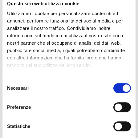
ordine generale e speciale, connessi con l’oggetto
Questo sito web utilizza i cookie
della presente procedura:
Utilizziamo i cookie per personalizzare contenuti ed
offrire serie garanzie di moralità professionale e la
annunci, per fornire funzionalità dei social media e per
capacità tecnica professionale;
analizzare il nostro traffico. Condividiamo inoltre
avere la carta dei servizi;
informazioni sul modo in cui utilizza il nostro sito con i
aver approvato, con risultato d’esercizio positivo,
nostri partner che si occupano di analisi dei dati web,
almeno uno degli ultimi due bilanci i cui termini di
pubblicità e social media, i quali potrebbero combinarle
approvazione risultino scaduti alla data di
con altre informazioni che ha fornito loro o che hanno
presentazione della richiesta di contributo;
raccolto dal suo utilizzo dei loro servizi.
rispettare le norme in materia di anticorruzione
esperienza nello specifico oggetto del presente avviso
Selezione
da
almeno due anni.
Necessari
del
Ogni ente o associazione, in qualità di soggetto
consenso
proponente, può presentare
una sola domanda.
Preferenze
Entità del contributo
Statistiche
La dotazione finanziaria complessiva ammonta