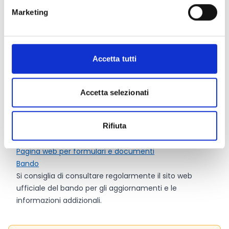
a
220.000 Euro
Marketing
Il contributo è concesso dalla Regione Liguria nella
misura massima del
70%
del costo complessivo del
progetto e non può superare la somma massima di
220.000 Euro. La restante quota di compartecipazione
Accetta tutti
dell’ente può essere raggiunta anche attraverso la
valorizzazione del volontariato secondo quanto
previsto dal Modello 1 Spese Ammissibili.
Accetta selezionati
Rifiuta
Link e Documenti
Pagina web per formulari e documenti
Bando
Si consiglia di consultare regolarmente il sito web
ufficiale del bando per gli aggiornamenti e le
informazioni addizionali.