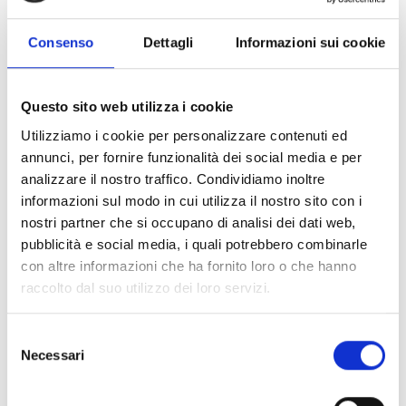
indicato dall’art. 2195 del c.c.;
non operare nel settore della produzione primaria di
Consenso
Dettagli
Informazioni sui cookie
prodotti della pesca e dell’acquacoltura, nel settore
della produzione primaria dei prodotti agricoli e nel
settore della fabbricazione, trasformazione e
Questo sito web utilizza i cookie
commercializzazione del tabacco e dei prodotti del
tabacco, di cui all’art. 7.1 c) del Regolamento (UE) n.
Utilizziamo i cookie per personalizzare contenuti ed
2021/1058;
annunci, per fornire funzionalità dei social media e per
non trovarsi in stato di liquidazione giudiziale,
analizzare il nostro traffico. Condividiamo inoltre
concordato preventivo (ad eccezione del concordato
informazioni sul modo in cui utilizza il nostro sito con i
preventivo con continuità aziendale in forma diretta o
nostri partner che si occupano di analisi dei dati web,
indiretta, per il quale sia già stato adottato il decreto di
pubblicità e social media, i quali potrebbero combinarle
omologazione previsto dall’art. 112 e ss. del Codice della
con altre informazioni che ha fornito loro o che hanno
crisi d’impresa e dell’insolvenza), ed ogni altra
raccolto dal suo utilizzo dei loro servizi.
procedura concorsuale prevista dal d.lgs. n. 14/2019,
così come modificato ai sensi del D. Lgs. 83/2022, né
Selezione
avere in corso un procedimento per la dichiarazione di
Necessari
del
una di tali situazioni nei propri confronti.
consenso
Il proponente deve avere una sede operativa in Liguria