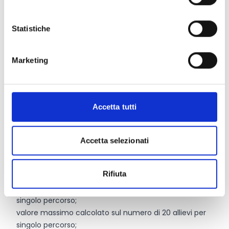
imprese o associazioni di imprese aventi sede in
Lombardia.
Statistiche
Entità del contributo
Marketing
La dotazione finanziaria complessiva ammonta a
12.000.000 Euro
. Il costo totale del progetto è definito
sulla base del prodotto dei seguenti parametri:
Accetta tutti
U.C.S. (Unità di Costo Standard), approvata con il
Decreto n. 11170 del 25/07/2023 di € 7,87 per singola
ora formativa per allievo;
Accetta selezionati
numero ore del percorso approvato - da 800 a 1.000 -
secondo quanto stabilito dal Decreto del MIUR del 7
Rifiuta
febbraio 2013;
valore minimo calcolato sul numero di 15 allievi per
singolo percorso;
valore massimo calcolato sul numero di 20 allievi per
singolo percorso;