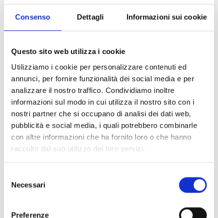
successivi all'assolvimento dell'obbligo di istruzione di
cui al regolamento adottato con Decreto del Ministro
Consenso
Dettagli
Informazioni sui cookie
della Pubblica Istruzione n. 139 del 22 agosto 2007.
Questo sito web utilizza i cookie
Chi può partecipare
Utilizziamo i cookie per personalizzare contenuti ed
annunci, per fornire funzionalità dei social media e per
Possono partecipare:
analizzare il nostro traffico. Condividiamo inoltre
Fondazioni - Istituti Tecnologici Superiori
(ITS
informazioni sul modo in cui utilizza il nostro sito con i
Academy)
nostri partner che si occupano di analisi dei dati web,
Associazioni Temporanee di Scopo (ATS), sulla base
pubblicità e social media, i quali potrebbero combinarle
del seguente standard organizzativo minimo che
con altre informazioni che ha fornito loro o che hanno
raggruppa:
raccolto dal suo utilizzo dei loro servizi.
Istituti scolastici del secondo ciclo di istruzione aventi
sede nel territorio regionale;
Selezione
Istituzioni formative accreditate e iscritte nella
Necessari
del
sezione “A” dell’Albo Regionale
consenso
Università o Dipartimenti universitari aventi sede nel
territorio regionale;
Preferenze