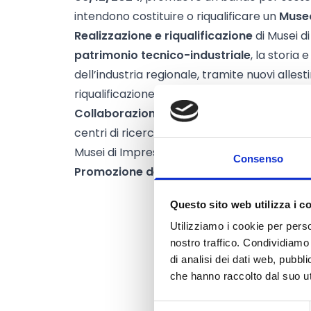
intendono costituire o riqualificare un
Museo
Realizzazione e riqualificazione
di Musei di
patrimonio tecnico-industriale
, la storia 
dell’industria regionale, tramite nuovi allestime
riqualificazione di siti museali esistenti e are
Collaborazione tra imprese e istituzioni
, 
centri di ricerca, associazioni di categoria e 
Musei di Impresa.
Consenso
Promozione dei Musei di Impresa
, sia a l
Questo sito web utilizza i c
Utilizziamo i cookie per perso
nostro traffico. Condividiamo 
di analisi dei dati web, pubbl
che hanno raccolto dal suo uti
Selezione