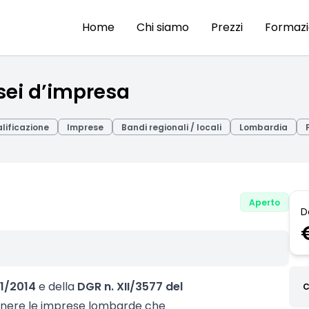
Home
Chi siamo
Prezzi
Formaz
ei d’impresa
alificazione
Imprese
Bandi regionali / locali
Lombardia
Aperto
D
 11/2014
e della
DGR n. XII/3577 del
C
enere le imprese lombarde che