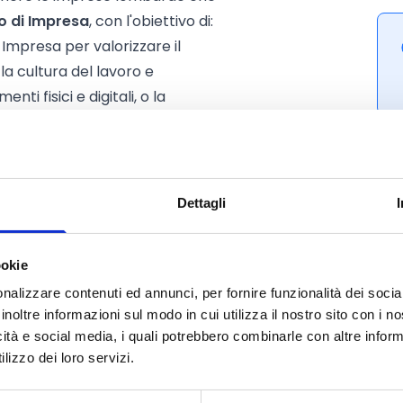
 di Impresa
, con l'obiettivo di:
 Impresa per valorizzare il
e la cultura del lavoro e
nti fisici e digitali, o la
e produttive visitabili.
coinvolgendo scuole, università,
istituzioni locali per la creazione di
Dettagli
ivello nazionale che internazionale
ookie
nalizzare contenuti ed annunci, per fornire funzionalità dei socia
inoltre informazioni sul modo in cui utilizza il nostro sito con i 
icità e social media, i quali potrebbero combinarle con altre inform
lizzo dei loro servizi.