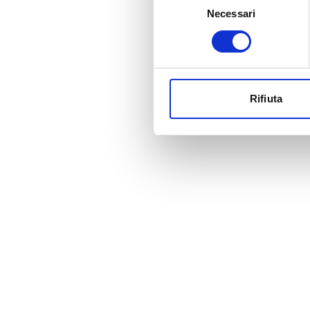
Necessari
del
consenso
Rifiuta