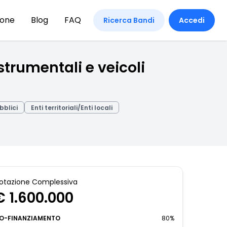
ione
Blog
FAQ
Ricerca Bandi
Accedi
strumentali e veicoli
bblici
Enti territoriali/Enti locali
otazione Complessiva
€ 1.600.000
O-FINANZIAMENTO
80%