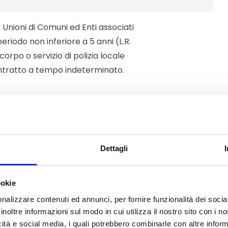
ioni di Comuni ed Enti associati
periodo non inferiore a 5 anni (L.R.
n corpo o servizio di polizia locale
ntratto a tempo indeterminato.
di polizia locale, con personale
 di presentazione della domanda,
ratori presenti a tempo
ella domanda. Nel conteggio non
Dettagli
l momento della presentazione
presso altro Ente.
 Comuni, associati per tutte le
ookie
eno 5 anni (artt. 8 e 13, L.R.
nalizzare contenuti ed annunci, per fornire funzionalità dei socia
lizia locale, con operatori presenti
inoltre informazioni sul modo in cui utilizza il nostro sito con i 
icità e social media, i quali potrebbero combinarle con altre inform
inato. Alla data di presentazione