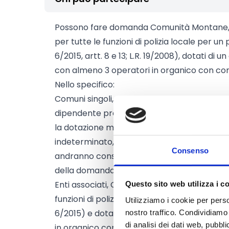
Possono fare domanda Comunità Montane, Un
per tutte le funzioni di polizia locale per un 
6/2015, artt. 8 e 13; L.R. 19/2008), dotati di u
con almeno 3 operatori in organico con co
Nello specifico:
Comuni singoli, dotati di un corpo o servizio 
dipendente presente in organico. Alla data
la dotazione minima richiesta è di n. 3 ope
indeterminato, pena la non ammissibilità d
Consenso
andranno considerati gli operatori che ne
della domanda sono in distacco o comando 
Enti associati, Comunità Montane e Unioni di
Questo sito web utilizza i c
funzioni di polizia locale per un periodo di alm
Utilizziamo i cookie per perso
6/2015) e dotati di un corpo o servizio di po
nostro traffico. Condividiamo 
di analisi dei dati web, pubbl
in organico con contratto a tempo indeterm