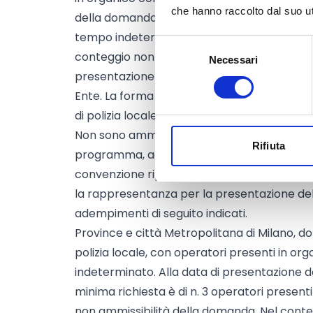
che hanno raccolto dal suo uti
della domanda, la dotazione minima richiesta
tempo indeterminato, pena la non ammissib
Selezione
conteggio non andranno considerati gli oper
Necessari
del
presentazione della domanda sono in dist
consenso
Ente. La forma associata per un periodo di a
di polizia locale, deve sussistere all’atto d
Non sono ammesse forme diverse dalla con
Rifiuta
programma, accordi di collaborazione o patt
convenzione riporti esplicitamente il nomina
la rappresentanza per la presentazione de
adempimenti di seguito indicati.
Province e città Metropolitana di Milano, dot
polizia locale, con operatori presenti in o
indeterminato. Alla data di presentazione 
minima richiesta è di n. 3 operatori presen
non ammissibilità della domanda. Nel conte