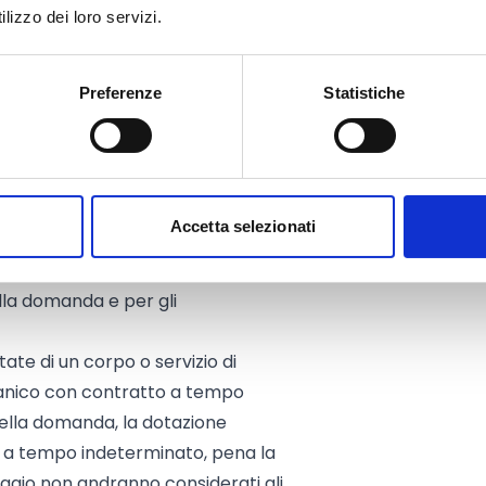
lizzo dei loro servizi.
 è di n. 3 operatori presenti a
ilità della domanda. Nel
atori che alla data di
Preferenze
Statistiche
acco o comando presso altro
lmeno 5 anni, per tutte le funzioni
ella presentazione della domanda.
venzione (esempio: accordi di
Accetta selezionati
i locali). È necessario che la
tivo dell’Ente capofila, cui spetta
lla domanda e per gli
ate di un corpo o servizio di
rganico con contratto a tempo
della domanda, la dotazione
ti a tempo indeterminato, pena la
ggio non andranno considerati gli