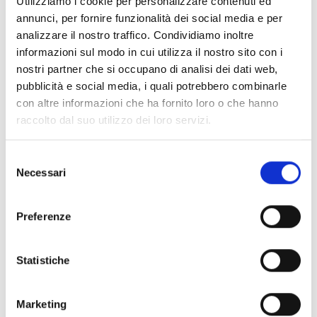
Utilizziamo i cookie per personalizzare contenuti ed
annunci, per fornire funzionalità dei social media e per
Link e Documenti
analizzare il nostro traffico. Condividiamo inoltre
informazioni sul modo in cui utilizza il nostro sito con i
Pagina web per formulari e documenti
nostri partner che si occupano di analisi dei dati web,
Bando
pubblicità e social media, i quali potrebbero combinarle
Si consiglia di consultare regolarmente il sito web
con altre informazioni che ha fornito loro o che hanno
ufficiale del bando per gli aggiornamenti e le
raccolto dal suo utilizzo dei loro servizi.
informazioni addizionali.
Selezione
Necessari
del
Consigli degli esperti
consenso
Hai bisogno di maggiori informazioni?
Eventuali
Preferenze
informazioni sull’Avviso possono essere richieste alla
casella di posta
Statistiche
elettronica:
milo@regione.lombardia.it
Marketing