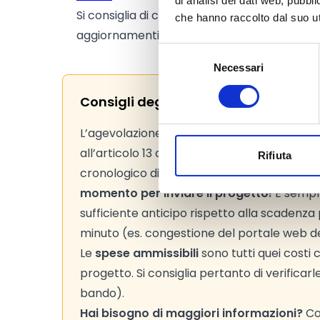
di analisi dei dati web, pubbl
Si consiglia di consultare regolarmente il si
che hanno raccolto dal suo uti
aggiornamenti e le informazioni addizionali.
Selezione
Necessari
del
consenso
Consigli degli esperti
L’agevolazione è concessa mediante una pro
all’articolo 13 comma 2 del D.Lgs. 27 novem
Rifiuta
cronologico di presentazione delle doman
momento per inviare il progetto!
È sempre
sufficiente anticipo rispetto alla scadenza 
minuto (es. congestione del portale web d
Le
spese ammissibili
sono tutti quei costi
progetto. Si consiglia pertanto di verificarl
bando).
Hai bisogno di maggiori informazioni?
Con