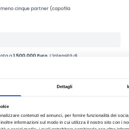
lmeno cinque partner (capofila
onta a
1.500.000 Euro
. L’intensità di
l’ 80% della spesa ammissibile per
ntributo massimo concedibile in
Dettagli
ookie
nalizzare contenuti ed annunci, per fornire funzionalità dei socia
inoltre informazioni sul modo in cui utilizza il nostro sito con i 