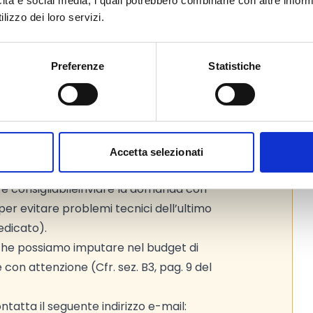
icità e social media, i quali potrebbero combinarle con altre inform
to web ufficiale del bando per gli
lizzo dei loro servizi.
Preferenze
Statistiche
cedura valutativa a sportello (di cui
bre 2025, n. 184) secondo l’ordine
Accetta selezionati
de.
Non aspettare fino all’ultimo
 consigliabile
inviare la domanda con
per evitare problemi tecnici dell’ultimo
edicato).
 che possiamo imputare nel budget di
e con attenzione (Cfr. sez. B3, pag. 9 del
tatta il seguente indirizzo e-mail: