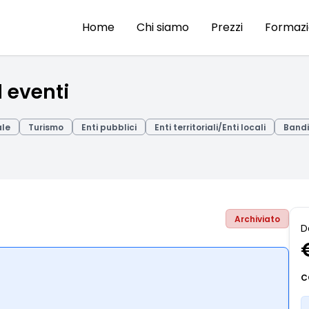
Home
Chi siamo
Prezzi
Formaz
d eventi
ale
Turismo
Enti pubblici
Enti territoriali/Enti locali
Bandi 
Archiviato
D
C