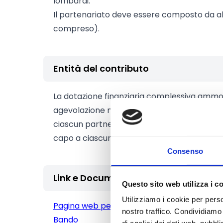
lombardi.
Il partenariato deve essere composto da a
compreso).
Entità del contributo
La dotazione finanziaria complessiva amm
agevolazione massima richiedibile è pari al
ciascun partner, fatta salva la soglia di co
capo a ciascun partner pari a 10.000 Euro.
Consenso
Link e Documenti
Questo sito web utilizza i c
Utilizziamo i cookie per perso
Pagina web per formulari e documenti
nostro traffico. Condividiamo 
Bando