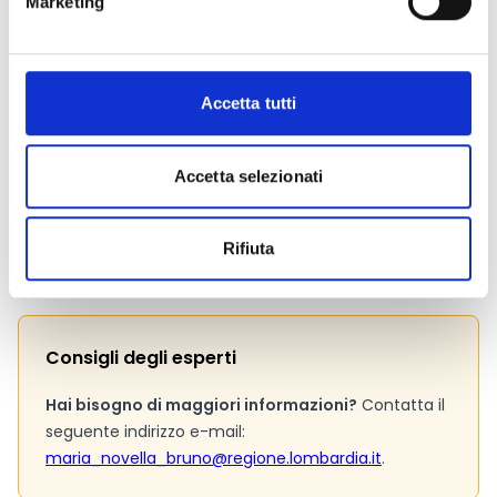
450 Euro/ha per le superfici localizzate in collina e
Marketing
montagna.
Link e Documenti
Accetta tutti
Pagina web per formulari e documenti
Accetta selezionati
Bando
Si consiglia di consultare regolarmente il sito web
ufficiale del bando per gli aggiornamenti e le
Rifiuta
informazioni addizionali.
Consigli degli esperti
Hai bisogno di maggiori informazioni?
Contatta il
seguente indirizzo e-mail:
maria_novella_bruno@regione.lombardia.it
.