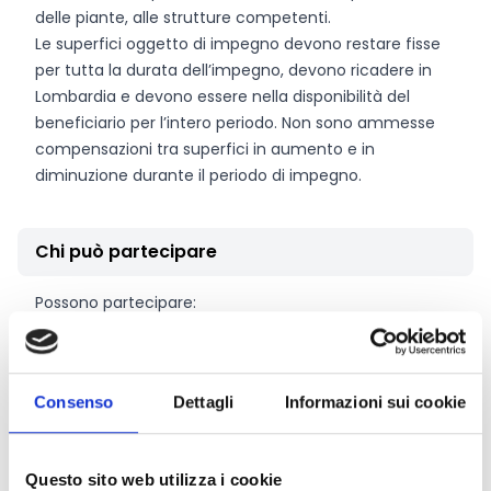
delle piante, alle strutture competenti.
Le superfici oggetto di impegno devono restare fisse
per tutta la durata dell’impegno, devono ricadere in
Lombardia e devono essere nella disponibilità del
beneficiario per l’intero periodo. Non sono ammesse
compensazioni tra superfici in aumento e in
diminuzione durante il periodo di impegno.
Chi può partecipare
Possono partecipare:
imprese individuali titolari di partita IVA e iscritte al
Registro delle Imprese della Camera di Commercio
(sezione speciale “Imprenditori agricoli” o sezione
Consenso
Dettagli
Informazioni sui cookie
“coltivatori diretti”);
società agricole titolari di partita IVA e iscritte al
Registro delle Imprese della Camera di Commercio
Questo sito web utilizza i cookie
(sezione speciale “imprese agricole”);