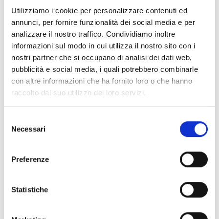
società cooperative titolari di partita IVA e iscritte
Utilizziamo i cookie per personalizzare contenuti ed
all’albo delle società cooperative di lavoro agricolo e/o
annunci, per fornire funzionalità dei social media e per
di conferimento di prodotti agricoli e di allevamento;
analizzare il nostro traffico. Condividiamo inoltre
enti pubblici che svolgono attività agricola anche in
informazioni sul modo in cui utilizza il nostro sito con i
via secondaria;
nostri partner che si occupano di analisi dei dati web,
altri soggetti.
pubblicità e social media, i quali potrebbero combinarle
con altre informazioni che ha fornito loro o che hanno
raccolto dal suo utilizzo dei loro servizi.
Entità del contributo
Selezione
La dotazione finanziaria complessiva ammonta a
Necessari
del
25.000 Euro
. È concesso un premio annuale per
consenso
ettaro di superficie condotta e richiesta a premio,
Preferenze
presente nel fascicolo aziendale del richiedente.
L’agevolazione consiste in un premio annuale per
ettaro di superficie condotta e richiesta a premio. Gli
Statistiche
importi sono così determinati:
525 Euro/ha per le superfici localizzate in pianura;