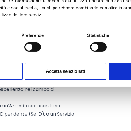
inoltre informazioni sul modo in cui utilizza il nostro sito con i 
icità e social media, i quali potrebbero combinarle con altre inform
ediante i Servizi per le
lizzo dei loro servizi.
iplinare Integrato (SMI);
Preferenze
Statistiche
ecipare al partenariato, senza
le;
Accetta selezionati
atori accreditati per i Servizi al
z. A e B) in Regione Lombardia, che
esperienza nel campo di
un’Azienda sociosanitaria
e Dipendenze (SerD), o un Servizio