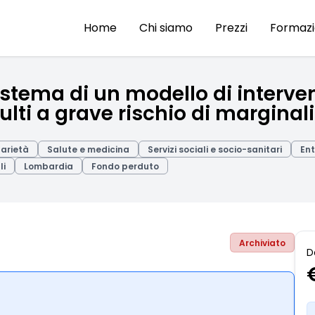
Home
Chi siamo
Prezzi
Formaz
stema di un modello di interven
ulti a grave rischio di marginal
darietà
Salute e medicina
Servizi sociali e socio-sanitari
Ent
li
Lombardia
Fondo perduto
Archiviato
D