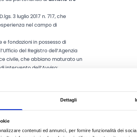
D.lgs. 3 luglio 2017 n. 717, che
esperienza nel campo di
 e fondazioni in possesso di
l’Ufficio del Registro dell’Agenzia
ice civile, che abbiano maturato un
i intervento dell’Avviso;
on le quali lo Stato ha stipulato
ato un adeguato periodo di
viso;
Dettagli
UdO sociosanitarie che abbiano
a nel campo di intervento
ookie
e per la gestione di UdO sociali che
nalizzare contenuti ed annunci, per fornire funzionalità dei socia
esperienza nel campo di