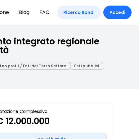
ione
Blog
FAQ
Ricerca Bandi
Accedi
to integrato regionale
ità
i no profit / Enti del Terzo Settore
Enti pubblici
otazione Complessiva
€ 12.000.000