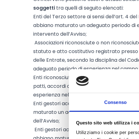
soggetti
tra quelli di seguito elencati:
Enti del Terzo settore ai sensi dell’art. 4 del 
abbiano maturato un adeguato periodo di 
intervento dell’Avviso;
Associazioni riconosciute o non riconosciute
statuto e atto costitutivo registrato presso 
delle Entrate, secondo la disciplina del Cod
adeguato periodo di esperienza nel campo d
Enti riconosciuti delle confessioni religiose c
patti, accordi o intese, che abbiano matur
esperienza nel campo di intervento dell’Av
Consenso
Enti gestori accreditati per la gestione di 
maturato un adeguato periodo di esperienz
dell’Avviso;
Questo sito web utilizza i c
Enti gestori accreditati a livello territorial
Utilizziamo i cookie per perso
abbiano maturato un adeguato periodo di 