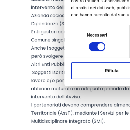
nostro traffico. Condividiamo 
intervento dell’Avviso;
di analisi dei dati web, pubbl
Azienda sociosanitaria Territoriale (AssT), m
che hanno raccolto dal suo uti
Dipendenze (SerD);
Selezione
Enti gestori accreditati di Servizio Multidisc
Necessari
del
Comune singolo o Associato;
consenso
Anche i soggetti sottoindicati possono part
però svolgere la funzione di Capofila:
Altri Enti Pubblici operanti a livello territoria
Rifiuta
Soggetti iscritti all’albo regionale degli oper
lavoro e/o per i Servizi alla formazione (se
abbiano maturato un adeguato periodo di 
intervento dell’Avviso.
I partenariati devono comprendere almeno 
Territoriale (AssT), mediante i Servizi per l
Multidisciplinare Integrato (SMI).