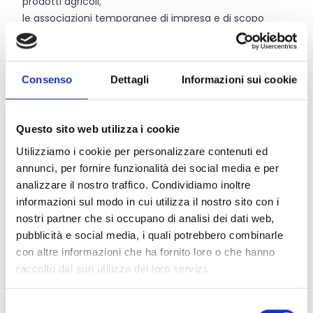
prodotti agricoli;
le associazioni temporanee di impresa e di scopo
costituende o costituite dai soggetti di cui alle lettere
a), b), c), d), e), f) e g) e i) che assicurino l’attuazione
di un programma unitario;
Consenso
Dettagli
Informazioni sui cookie
i consorzi, le associazioni, le federazioni e le società
cooperative, a condizione che tutti i partecipanti al
progetto di promozione rientrino tra i soggetti
Questo sito web utilizza i cookie
proponenti di cui alle precedenti lett. a), e), f), e g);
Utilizziamo i cookie per personalizzare contenuti ed
le reti d’impresa, composte da soggetti di cui alla
annunci, per fornire funzionalità dei social media e per
precedente lettera f).
analizzare il nostro traffico. Condividiamo inoltre
informazioni sul modo in cui utilizza il nostro sito con i
Entità del contributo
nostri partner che si occupano di analisi dei dati web,
pubblicità e social media, i quali potrebbero combinarle
La dotazione finanziaria complessiva ammonta a
con altre informazioni che ha fornito loro o che hanno
2.400.411
Euro
.
raccolto dal suo utilizzo dei loro servizi.
Il contributo massimo
per progetto regionale e
multiregionale è pari a 1.000.000 Euro per i progetti
Selezione