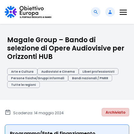
Magale Group – Bando di
selezione di Opere Audiovisive per
Orizzonti HUB
Arte e Cultura
Audiovisivi e Cinema
Liberi professionisti
Persone fisiche/Gruppi informali
Bandi nazionali / PNRR
Tutte le regioni
Archiviato
Scadenza: 14 maggio 2024
Programma/Ente di finanziamento