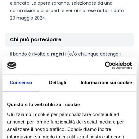
elencato. Le opere saranno, selezionate da una
commissione di esperti e verranno rese note in data
20 maggio 2024.
Chi può partecipare
Il bando è rivolto a
registi
(e/o chiunque detenga i
diritti sull’opera)
di nazionalità italiana o residenti
nel territorio italiano, privilegiando gli under 35,
autori
di un’opera volta alla
Consenso
Dettagli
Informazioni sui cookie
valorizzazione/promozione del territorio e/o della
cultura italiana prodotti dal 2021 al 2024.
Questo sito web utilizza i cookie
Link e Documenti
Utilizziamo i cookie per personalizzare contenuti ed
annunci, per fornire funzionalità dei social media e per
Pagina web per formulari e documenti
analizzare il nostro traffico. Condividiamo inoltre
Bando
informazioni sul modo in cui utilizza il nostro sito con i