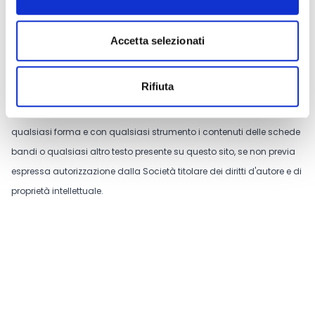
Accetta selezionati
Tutti i contenuti riportati su questo sito web sono di proprietà
esclusiva della società TradeLab S.p.A. e sono protetti dal diritto
d'autore e dal diritto di proprietà intellettuale.
Rifiuta
È
assolutamente vietato
copiare, pubblicare o ridistribuire in
qualsiasi forma e con qualsiasi strumento i contenuti delle schede
bandi o qualsiasi altro testo presente su questo sito, se non previa
espressa autorizzazione dalla Società titolare dei diritti d'autore e di
proprietà intellettuale.