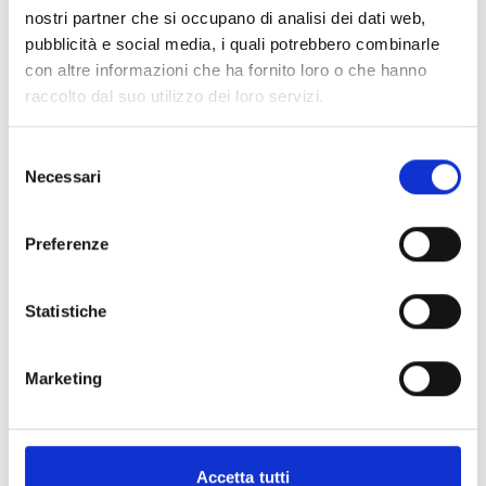
Si consiglia di consultare regolarmente il sito web
nostri partner che si occupano di analisi dei dati web,
ufficiale del bando per gli aggiornamenti e le
pubblicità e social media, i quali potrebbero combinarle
informazioni addizionali.
con altre informazioni che ha fornito loro o che hanno
raccolto dal suo utilizzo dei loro servizi.
Consigli degli esperti
Selezione
Necessari
del
Hai bisogno di maggiori informazioni?
Contatta il
consenso
seguente indirizzo e-mail:
info@magalegroup.it
Preferenze
Statistiche
CONDIVIDI
Marketing
Conosci Obiettivo Europa?
Prova gratis
Accetta tutti