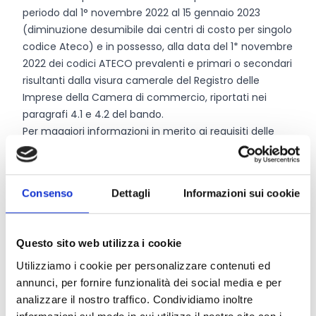
periodo dal 1° novembre 2022 al 15 gennaio 2023
(diminuzione desumibile dai centri di costo per singolo
codice Ateco) e in possesso, alla data del 1* novembre
2022 dei codici ATECO prevalenti e primari o secondari
risultanti dalla visura camerale del Registro delle
Imprese della Camera di commercio, riportati nei
paragrafi 4.1 e 4.2 del bando.
Per maggiori informazioni in merito ai requisiti delle
imprese, consultare il paragrafo 4.3 del bando.
Consenso
Dettagli
Informazioni sui cookie
Entità del contributo
La dotazione finanziaria complessiva ammonta a
Questo sito web utilizza i cookie
750.000 Euro
, suddivisi rispettivamente:
linea di azione 1.1 –
200.000 Euro
Utilizziamo i cookie per personalizzare contenuti ed
linea di azione 1.2 –
400.000 Euro
annunci, per fornire funzionalità dei social media e per
linea di azione 1.3 –
150.000 Euro.
analizzare il nostro traffico. Condividiamo inoltre