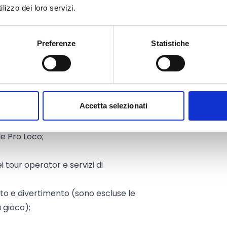
lizzo dei loro servizi.
Preferenze
Statistiche
, semplificata, unipersonale)
uella ambulante), comprese le
Accetta selezionati
quello ambulante)
le Pro Loco;
ei tour operator e servizi di
ento e divertimento (sono escluse le
 gioco);