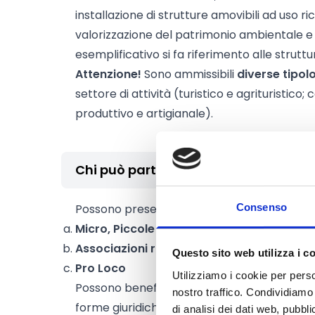
installazione di strutture amovibili ad uso ric
valorizzazione del patrimonio ambientale e 
esemplificativo si fa riferimento alle struttu
Attenzione!
Sono ammissibili
diverse tipol
settore di attività (turistico e agrituristico
produttivo e artigianale).
Chi può partecipare
Consenso
Possono presentare istanza:
Micro, Piccole e Medie Imprese
Associazioni riconosciute
Questo sito web utilizza i c
Pro Loco
Utilizziamo i cookie per perso
Possono beneficiare delle agevolazioni i sogg
nostro traffico. Condividiamo 
forme giuridiche:
di analisi dei dati web, pubbl