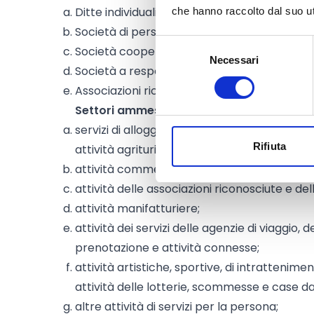
Ditte individuali
che hanno raccolto dal suo uti
Società di persone (S.n.c., S.a.s.)
Selezione
Società cooperative
Necessari
del
Società a responsabilità limitata (ordinaria
consenso
Associazioni riconosciute e Pro Loco
Settori ammessi:
servizi di alloggio e ristorazione (tranne q
Rifiuta
attività agrituristiche;
attività commerciali al dettaglio (tranne 
attività delle associazioni riconosciute e del
attività manifatturiere;
attività dei servizi delle agenzie di viaggio, d
prenotazione e attività connesse;
attività artistiche, sportive, di intrattenim
attività delle lotterie, scommesse e case da
altre attività di servizi per la persona;