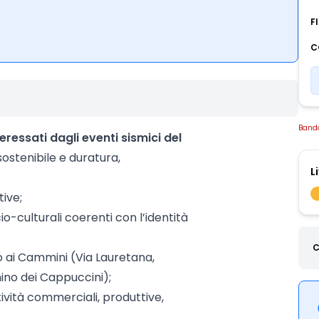
F
C
Band
teressati dagli eventi sismici del
 sostenibile e duratura,
L
tive;
cio-culturali coerenti con l’identità
C
o ai Cammini (Via Lauretana,
o dei Cappuccini);
ttività commerciali, produttive,