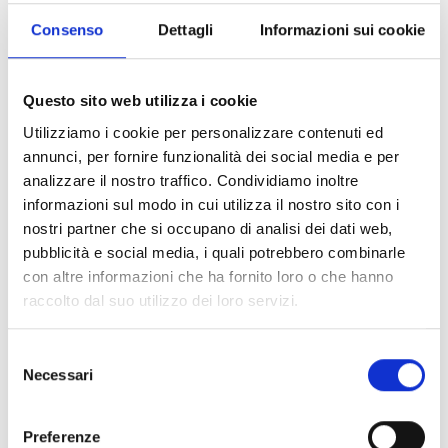
istanza di accreditamento per la macrotipologia
richiesta e ottengano l’accreditamento prima della
Consenso
Dettagli
Informazioni sui cookie
stipula della Convenzione.
Questo sito web utilizza i cookie
Entità del contributo
Utilizziamo i cookie per personalizzare contenuti ed
annunci, per fornire funzionalità dei social media e per
Dotazione finanziaria complessiva:
494.000 Euro
analizzare il nostro traffico. Condividiamo inoltre
Il contributo massimo concesso per ciascuna edizione
informazioni sul modo in cui utilizza il nostro sito con i
di Summer camp ammesso a finanziamento è di
nostri partner che si occupano di analisi dei dati web,
19.000 Euro
; pertanto, ciascun proponente può
pubblicità e social media, i quali potrebbero combinarle
ottenere un contributo massimo di
114.000 Euro.
con altre informazioni che ha fornito loro o che hanno
raccolto dal suo utilizzo dei loro servizi.
Link e Documenti
Selezione
Necessari
Pagina web per formulari e documenti
del
Bando
consenso
Si consiglia di consultare regolarmente il sito web
Preferenze