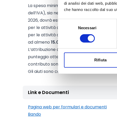
di analisi dei dati web, pubbl
La spesa minima ammissibile da sostenere
che hanno raccolto dal suo uti
dell’IVA), sia nel caso di progetto biennale,
2026, dovrà essere:
Selezione
per le attività di cui ai punti 2, 3, 4 pari ad
Necessari
del
per le attività di cui al punto 1 (Workshop, 
consenso
ad almeno
15.000 Euro
.
L’attribuzione del contributo da assegnare 
punteggio ottenuto in fase di valutazione. I d
Rifiuta
contributo sono riportati nella tabella a pa
Gli aiuti sono concessi ai sensi del regolam
Link e Documenti
Pagina web per formulari e documenti
Bando