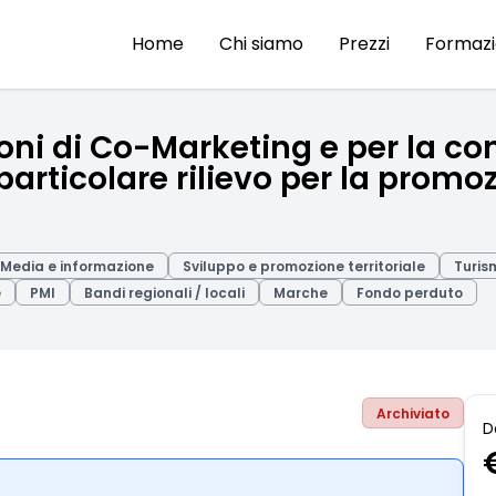
Home
Chi siamo
Prezzi
Formaz
ni di Co-Marketing e per la con
particolare rilievo per la promoz
Media e informazione
Sviluppo e promozione territoriale
Turis
e
PMI
Bandi regionali / locali
Marche
Fondo perduto
Archiviato
D