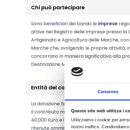
Chi può partecipare
Sono beneficiari del bando le
imprese
regol
attive nel Registro delle Imprese presso la
Artigianato e Agricoltura delle Marche, con
Marche che, svolgendo le proprie attività, i
concorrano in maniera significativa alla pr
Destinazione Marche.
Entità del contributo
Consenso
La dotazione finanziaria complessiva amm
Questo sito web utilizza i c
Il contributo massimo concedibile, per ogni
40.000 Euro e in ogni caso non potrà supera
Utilizziamo i cookie per perso
nostro traffico. Condividiamo 
ritenute ammissibili.