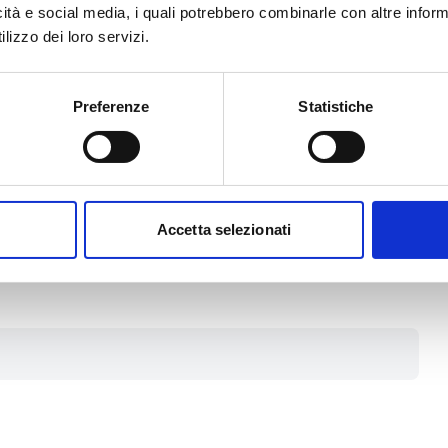
icità e social media, i quali potrebbero combinarle con altre inform
 complessivamente (al netto
lizzo dei loro servizi.
 sia nel caso di progetto annuale
 almeno
30.000 Euro
Preferenze
Statistiche
Educational tour e Press tour) pari
verrà determinato in base al
ettagli in merito alle fasce di
Accetta selezionati
g. 9 del bando.
ento de minimis.