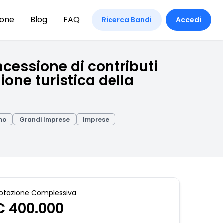
ione
Blog
FAQ
Ricerca Bandi
Accedi
cessione di contributi
ione turistica della
mo
Grandi Imprese
Imprese
otazione Complessiva
€ 400.000