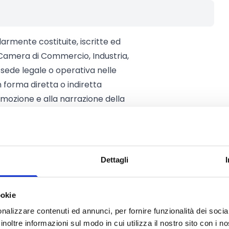
armente costituite, iscritte ed
 Camera di Commercio, Industria,
 sede legale o operativa nelle
n forma diretta o indiretta
omozione e alla narrazione della
Dettagli
onta a
400.000 Euro
ookie
 progetto presentato, è pari ad
re il
50%
delle spese sostenute e
nalizzare contenuti ed annunci, per fornire funzionalità dei socia
inoltre informazioni sul modo in cui utilizza il nostro sito con i 