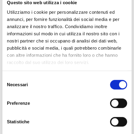
riportato nell’Allegato B4.
Questo sito web utilizza i cookie
Le imprese devono, altresì, rispettare i
requisiti di
Utilizziamo i cookie per personalizzare contenuti ed
ammissibilità generali
di cui al par. 2.3 del bando.
annunci, per fornire funzionalità dei social media e per
analizzare il nostro traffico. Condividiamo inoltre
informazioni sul modo in cui utilizza il nostro sito con i
Entità del contributo
nostri partner che si occupano di analisi dei dati web,
pubblicità e social media, i quali potrebbero combinarle
Dotazione finanziaria complessiva:
250.000 Euro
con altre informazioni che ha fornito loro o che hanno
Il contributo regionale concesso è pari al
40%
del
raccolto dal suo utilizzo dei loro servizi.
costo complessivo del progetto inte
grato
ammissibile a finanziamento e comunque non può
essere superiore a
50.000 Euro.
Selezione
Necessari
La spesa ammissibile, al netto di IVA, per ciascun
del
progetto integrato, non può essere inferiore a 25.000
consenso
Euro.
Preferenze
Ai fini dell’ammissibilità delle spese delle singole MPMI
l’intervento finanziario non deve essere inferiore a
2.500 Euro
(IVA esclusa) ad impresa, mentre non ci
Statistiche
sono limiti massimi di investimento, tenendo presente