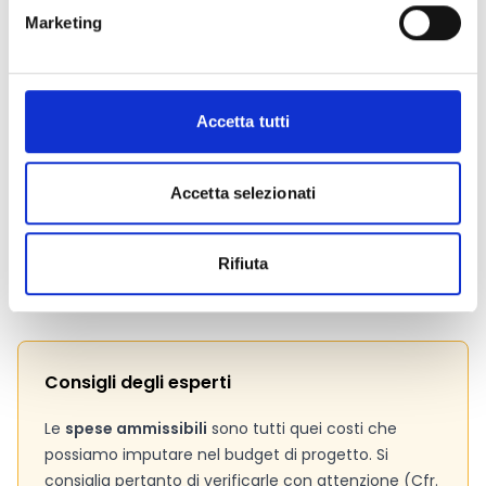
che l’importo massimo delle agevolazioni concedibili è
Marketing
pari a 50.000 Euro per ciascuna domanda. Il contributo
massimo concedibile al Comune è pari a 15.000 Euro.
Accetta tutti
Link e Documenti
Pagina web per formulari e documenti
Accetta selezionati
Bando
Si consiglia di consultare regolarmente il sito web
ufficiale del bando per gli aggiornamenti e le
Rifiuta
informazioni addizionali.
Consigli degli esperti
Le
spese ammissibili
sono tutti quei costi che
possiamo imputare nel budget di progetto. Si
consiglia pertanto di verificarle con attenzione (Cfr.