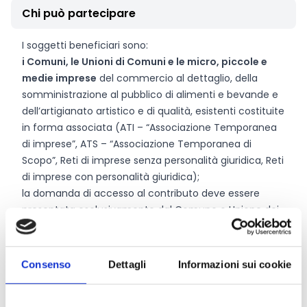
Chi può partecipare
I soggetti beneficiari sono:
i Comuni, le Unioni di Comuni e le micro, piccole e
medie imprese
del commercio al dettaglio, della
somministrazione al pubblico di alimenti e bevande e
dell’artigianato artistico e di qualità, esistenti costituite
in forma associata (ATI – “Associazione Temporanea
di imprese”, ATS – “Associazione Temporanea di
Scopo”, Reti di imprese senza personalità giuridica, Reti
di imprese con personalità giuridica);
la domanda di accesso al contributo deve essere
presentata esclusivamente dal Comune o Unione dei
Comuni.
Le imprese dovranno appartenere al comparto del:
commercio al dettaglio e della somministrazione di
Consenso
Dettagli
Informazioni sui cookie
alimenti e bevande in sede fissa;
artigianato artistico e di qualità identificate dall’elenco