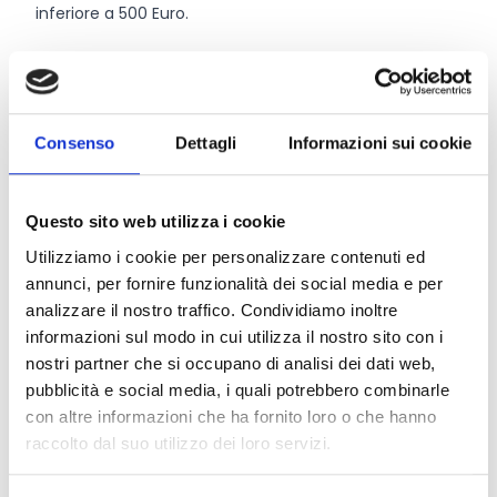
inferiore a 500 Euro.
Link e Documenti
Pagina web per formulari e documenti
Consenso
Dettagli
Informazioni sui cookie
Bando
Si consiglia di consultare regolarmente il sito web
ufficiale del bando per gli aggiornamenti e le
Questo sito web utilizza i cookie
informazioni addizionali.
Utilizziamo i cookie per personalizzare contenuti ed
annunci, per fornire funzionalità dei social media e per
analizzare il nostro traffico. Condividiamo inoltre
informazioni sul modo in cui utilizza il nostro sito con i
Consigli degli esperti
nostri partner che si occupano di analisi dei dati web,
pubblicità e social media, i quali potrebbero combinarle
La domanda di contributo dovrà essere inviata, a
con altre informazioni che ha fornito loro o che hanno
pena di esclusione,
dal giorno 07/08/2025 al
raccolto dal suo utilizzo dei loro servizi.
giorno 11/09/2025.
Presta attenzione ai
criteri di valutazione
adottati