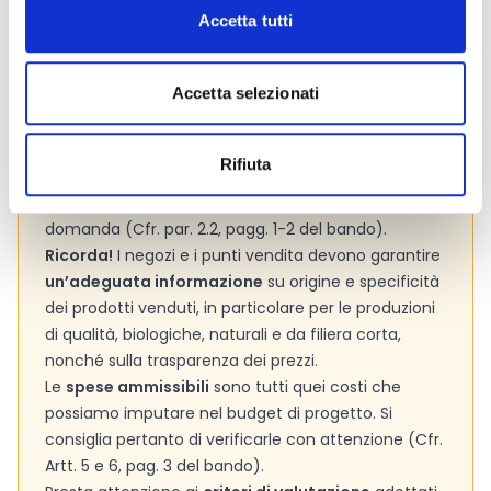
informazioni addizionali.
Accetta tutti
Accetta selezionati
Consigli degli esperti
Verifica con attenzione quali tipologie di beneficiari
Rifiuta
sono considerati ammissibili ai fini del bando e
assicurati di rientrare in una di esse prima di fare
domanda (Cfr. par. 2.2, pagg. 1-2 del bando).
Ricorda!
I negozi e i punti vendita devono garantire
un’adeguata informazione
su origine e specificità
dei prodotti venduti, in particolare per le produzioni
di qualità, biologiche, naturali e da filiera corta,
nonché sulla trasparenza dei prezzi.
Le
spese ammissibili
sono tutti quei costi che
possiamo imputare nel budget di progetto. Si
consiglia pertanto di verificarle con attenzione (Cfr.
Artt. 5 e 6, pag. 3 del bando).