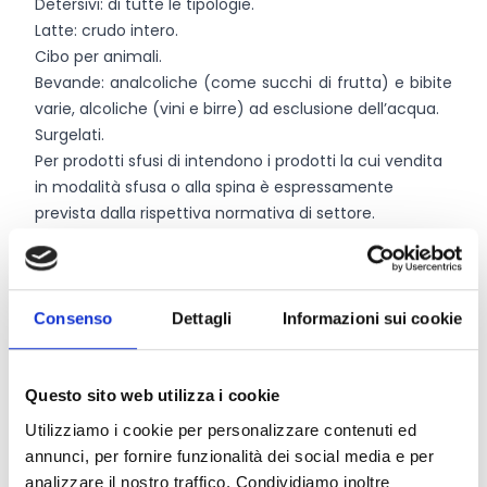
Detersivi: di tutte le tipologie.
Latte: crudo intero.
Cibo per animali.
Bevande: analcoliche (come succhi di frutta) e bibite
varie, alcoliche (vini e birre) ad esclusione dell’acqua.
Surgelati.
Per prodotti sfusi di intendono i prodotti la cui vendita
in modalità sfusa o alla spina è espressamente
prevista dalla rispettiva normativa di settore.
I progetti devono essere ultimati entro
7 mesi
dalla
data di pubblicazione sul B.U.R della graduatoria.
Consenso
Dettagli
Informazioni sui cookie
Chi può partecipare
I beneficiari sono le
micro, piccole e medie imprese
Questo sito web utilizza i cookie
commerciali
di vendita al dettaglio esistenti e delle
Utilizziamo i cookie per personalizzare contenuti ed
SAB esistenti
.
annunci, per fornire funzionalità dei social media e per
Il volume di affari dell’impresa non deve essere
analizzare il nostro traffico. Condividiamo inoltre