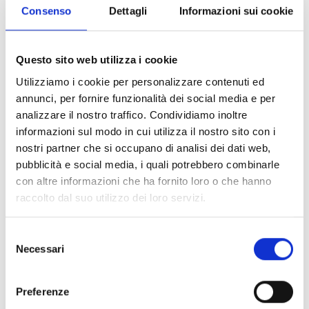
Enti locali, enti pubblici e privati
Consenso
Dettagli
Informazioni sui cookie
Associazioni di categoria del settore
dell’artigianato
Nel caso di una rete di imprese o un’A.T.I., tutte le
Questo sito web utilizza i cookie
imprese che la compongono devono possedere i
Utilizziamo i cookie per personalizzare contenuti ed
requisiti di cui al par. 2.2 del bando.
annunci, per fornire funzionalità dei social media e per
Sia nel caso in cui il progetto sia presentato da
analizzare il nostro traffico. Condividiamo inoltre
un’Associazione di categoria, sia nel caso in cui sia
informazioni sul modo in cui utilizza il nostro sito con i
presentato da Enti locali oppure da Enti pubblici o
nostri partner che si occupano di analisi dei dati web,
privati, le imprese coinvolte devono essere almeno tre,
pubblicità e social media, i quali potrebbero combinarle
di cui almeno i 2/3 devono appartenere al settore
con altre informazioni che ha fornito loro o che hanno
dell’artigianato tipico, artistico e tradizionale.
raccolto dal suo utilizzo dei loro servizi.
Selezione
Entità del contributo
Necessari
del
consenso
Dotazione finanziaria complessiva:
600.000 Euro
Il contributo massimo concedibile è pari a:
Preferenze
40.000 Euro
nel caso in cui venga realizzato