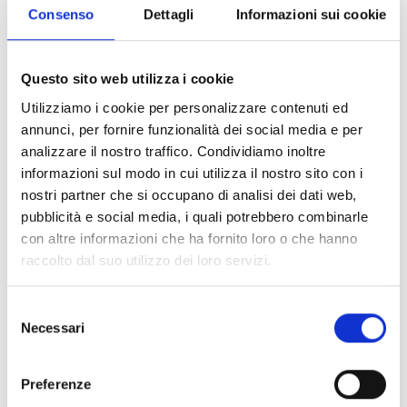
Consenso
Dettagli
Informazioni sui cookie
programma d’investimento presentato da reti di
imprese, i singoli programmi d’investimento delle
imprese partecipanti alla rete devono prevedere
Questo sito web utilizza i cookie
spese ammissibili complessive non inferiori a 400.000
Euro. Le agevolazioni sono concesse nella forma del
Utilizziamo i cookie per personalizzare contenuti ed
contributo in conto impianti, dell’eventuale contributo
annunci, per fornire funzionalità dei social media e per
diretto alla spesa e del finanziamento agevolato, alle
analizzare il nostro traffico. Condividiamo inoltre
condizioni ed entro i limiti delle intensità massime di
informazioni sul modo in cui utilizza il nostro sito con i
aiuto previste dal regolamento (UE) n. 651/2014
nostri partner che si occupano di analisi dei dati web,
(cosiddetto “Regolamento GBER”). Il finanziamento
pubblicità e social media, i quali potrebbero combinarle
agevolato concedibile non può essere inferiore al 20%
con altre informazioni che ha fornito loro o che hanno
degli investimenti ammissibili. Il contributo in conto
raccolto dal suo utilizzo dei loro servizi.
impianti e l’eventuale contributo diretto alla spesa
sono determinati in relazione all’ammontare del
Selezione
finanziamento agevolato, nei limiti delle intensità
Necessari
del
massime di aiuto previste dal Regolamento GBER. La
consenso
somma del finanziamento agevolato, del contributo in
Preferenze
conto impianti, dell’eventuale contributo diretto alla