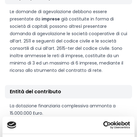
Le domande di agevolazione debbono essere
presentate da
imprese
già costituite in forma di
società di capitali; possono altresì presentare
domanda di agevolazione le società cooperative di cui
all’art. 2511 e seguenti del codice civile e le società
consortili di cui all’art. 2615-ter del codice civile. Sono
inoltre ammesse le reti di imprese, costituite da un
minimo di 3 ed un massimo di 6 imprese, mediante il
ricorso allo strumento del contratto di rete.
Entità del contributo
La dotazione finanziaria complessiva ammonta a
15.000.000 Euro.
Le iniziative imprenditoriali debbono prevedere
programmi di investimento con spese ammissibili di
importo non inferiore a 1.000.000 Euro. Nel caso di