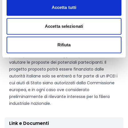
costituire un nuovo soggetto giuridico che risulti
Accetta tutti
titolare unico del progetto, dei costi e dei ricavi ad
esso attribuibili e beneficiario diretto dell’aiuto.
Accetta selezionati
Entità del contributo
Rifiuta
La manifestazione d’interesse è preliminare alla
partecipazione all’IPCEI in oggetto, per consentire di
valutare le proposte dei potenziali partecipanti. Il
progetto proposto potrà essere finanziato dalle
autorità italiane solo se entrerà a far parte di un IPCEI i
cui aiuti di Stato siano autorizzati dalla Commissione
europea, e in ogni caso ove considerato
preliminarmente di rilevante interesse per la filiera
industriale nazionale.
Link e Documenti