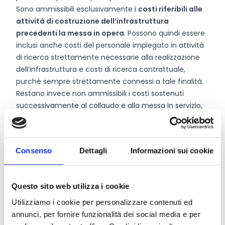
Sono ammissibili esclusivamente i
costi riferibili alle
attività di costruzione dell’infrastruttura
precedenti la messa in opera
. Possono quindi essere
inclusi anche costi del personale impiegato in attività
di ricerca strettamente necessarie alla realizzazione
dell’infrastruttura e costi di ricerca contrattuale,
purché sempre strettamente connessi a tale finalità.
Restano invece non ammissibili i costi sostenuti
successivamente al collaudo e alla messa in servizio,
che devono tuttavia essere evidenziati nell’analisi
economico-finanziaria complessiva.
Consenso
Dettagli
Informazioni sui cookie
Chi può partecipare
Questo sito web utilizza i cookie
Possono trasmettere la propria proposta progettuale
le
imprese
che dimostrino competenze e capacità
Utilizziamo i cookie per personalizzare contenuti ed
adeguate alla complessità delle iniziative e al
annunci, per fornire funzionalità dei social media e per
raggiungimento dei relativi obiettivi. I soggetti devono