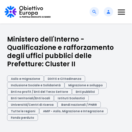
Ministero dell'Interno -
Qualificazione e rafforzamento
degli uffici pubblici delle
Prefetture: Cluster II
Asilo e migrazione
Diritti e Cittadinanza
Inclusione Sociale e Solidarietà
Migrazione e sviluppo
Enti no profit / Enti del Terzo Settore
Enti pubblici
Enti territoriali/Enti locali
Istituti Scolastici
Università/Centri di ricerca
Bandi nazionali / PNRR
Tutte le regioni
AMIF - Asilo, Migrazione e Integrazione
Fondo perduto