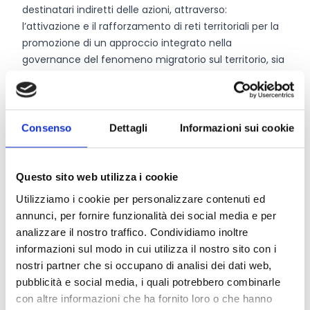
destinatari indiretti delle azioni, attraverso:
l’attivazione e il rafforzamento di reti territoriali per la
promozione di un approccio integrato nella
governance del fenomeno migratorio sul territorio, sia
rispetto all’analisi dei fabbisogni territoriali emergenti
che alla pianificazione, realizzazione e monitoraggio
degli interventi rivolti all’utenza straniera, nel rispetto
dei ruoli e delle competenze degli attori coinvolti,
Consenso
Dettagli
Informazioni sui cookie
anche incentivando nuovi modelli di collaborazione tra
attori pubblici e privati;
l’aggiornamento e lo sviluppo delle competenze degli
Questo sito web utilizza i cookie
operatori;
Utilizziamo i cookie per personalizzare contenuti ed
la sperimentazione di azioni, procedure e modelli di
annunci, per fornire funzionalità dei social media e per
intervento innovativi.
analizzare il nostro traffico. Condividiamo inoltre
informazioni sul modo in cui utilizza il nostro sito con i
nostri partner che si occupano di analisi dei dati web,
CONDIVIDI
pubblicità e social media, i quali potrebbero combinarle
con altre informazioni che ha fornito loro o che hanno