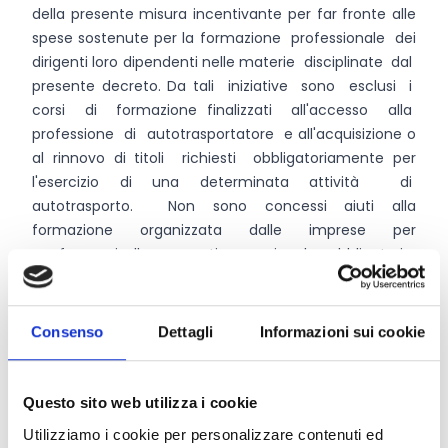
della presente misura incentivante per far fronte alle
spese sostenute per la formazione professionale dei
dirigenti loro dipendenti nelle materie disciplinate dal
presente decreto. Da tali iniziative sono esclusi i
corsi di formazione finalizzati all'accesso alla
professione di autotrasportatore e all'acquisizione o
al rinnovo di titoli richiesti obbligatoriamente per
l'esercizio di una determinata attività di
autotrasporto. Non sono concessi aiuti alla
formazione organizzata dalle imprese per
conformarsi alla normativa nazionale obbligatoria
in materia di formazione ai sensi dell'art. 31, comma
2, del regolamento (CE) n.651/2014 e successive
modificazioni.
Consenso
Dettagli
Informazioni sui cookie
Entità del contributo
Questo sito web utilizza i cookie
Utilizziamo i cookie per personalizzare contenuti ed
La dotazione finanziaria complessiva ammonta a