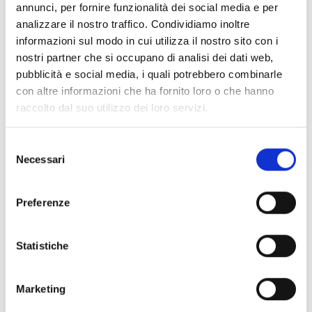
annunci, per fornire funzionalità dei social media e per
5.000.000 Euro
. Il contributo massimo erogabile per
analizzare il nostro traffico. Condividiamo inoltre
l'attività formativa è stabilito nelle seguenti soglie:
informazioni sul modo in cui utilizza il nostro sito con i
15.000 Euro per le micro imprese (meno di 10
nostri partner che si occupano di analisi dei dati web,
dipendenti);
pubblicità e social media, i quali potrebbero combinarle
50.000 Euro per le piccole imprese (meno di 50
con altre informazioni che ha fornito loro o che hanno
dipendenti);
raccolto dal suo utilizzo dei loro servizi.
100.000 Euro per le medie imprese (meno di 250
dipendenti);
150.000 Euro per le grandi imprese (250 o più
Selezione
Necessari
dipendenti).
del
Nel calcolo del contributo verranno considerati anche i
consenso
seguenti limiti massimi:
Preferenze
30 ore di formazione per ogni partecipante;
120 Euro all'ora per la docenza in aula;
30 Euro all'ora per il tutoraggio;
Statistiche
20% del totale dei costi ammissibili per i servizi di
consulenza.
Marketing