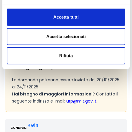
Link e Documenti
Accetta tutti
Pagina web per formulari e documenti
Si consiglia di consultare regolarmente il sito web
ufficiale del bando per gli aggiornamenti e le
Accetta selezionati
informazioni addizionali.
Rifiuta
Consigli degli esperti
Le domande potranno essere inviate dal 20/10/2025
al 24/11/2025
Hai bisogno di maggiori informazioni?
Contatta il
seguente indirizzo e-mail:
urp@mit.gov.it
.
CONDIVIDI