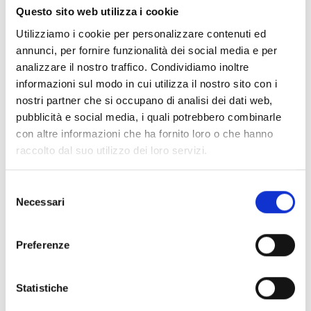
bando. Inoltre, il programma PRIN 2026 Hybrid è aperto
Questo sito web utilizza i cookie
a PI, sostituti PI e responsabili di unità che non abbiano
Utilizziamo i cookie per personalizzare contenuti ed
presentato domanda di partecipazione al Bando PRIN
annunci, per fornire funzionalità dei social media e per
2026.
analizzare il nostro traffico. Condividiamo inoltre
Una quota pari al 15% della dotazione finanziaria
informazioni sul modo in cui utilizza il nostro sito con i
disponibile è riservata a progetti presentati da PI di età
nostri partner che si occupano di analisi dei dati web,
inferiore a 40 anni alla data del bando, oppure in
pubblicità e social media, i quali potrebbero combinarle
possesso dei requisiti che consentono la deroga ai
con altre informazioni che ha fornito loro o che hanno
limiti di età nei casi previsti, come maternità,
raccolto dal suo utilizzo dei loro servizi.
paternità, malattie di lunga durata o servizio nazionale.
Selezione
Necessari
del
Entità del contributo
consenso
La dotazione finanziaria complessiva ammonta a
Preferenze
56.640.000 Euro
, al netto della quota destinata alle
attività di valutazione e monitoraggio.
Statistiche
Le risorse sono ripartite tra le cinque linee tematiche
del bando secondo una quota fissa garantita pari al