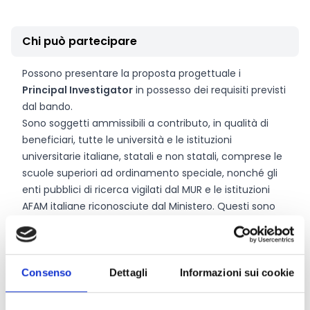
Chi può partecipare
Possono presentare la proposta progettuale i
Principal Investigator
in possesso dei requisiti previsti
dal bando.
Sono soggetti ammissibili a contributo, in qualità di
beneficiari, tutte le università e le istituzioni
universitarie italiane, statali e non statali, comprese le
scuole superiori ad ordinamento speciale, nonché gli
enti pubblici di ricerca vigilati dal MUR e le istituzioni
AFAM italiane riconosciute dal Ministero. Questi sono
gli unici soggetti giuridici di riferimento per il MUR ai fini
del finanziamento, della gestione tecnico-
amministrativa, della rendicontazione e della corretta
gestione del contributo.
Consenso
Dettagli
Informazioni sui cookie
Ogni componente dell’unità di ricerca può figurare in
una sola proposta progettuale tra quelle candidate al