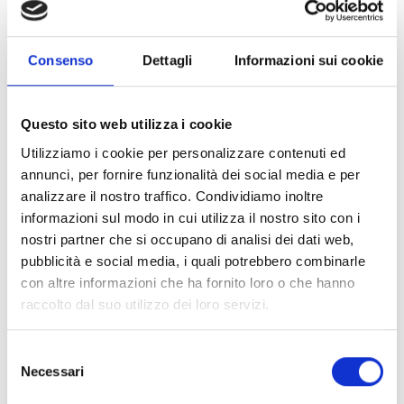
possessori, pubblici o privati, o loro associazioni
,
nonché altri soggetti ed enti di diritto e loro
associazioni, titolari (o delegati dai titolari) di una
Consenso
Dettagli
Informazioni sui cookie
superficie forestale compresa all’interno di
popolamenti iscritti nel Registro regionale dei Materiali
di Base del Piemonte.
Questo sito web utilizza i cookie
I richiedenti devono possedere i titoli di conduzione
Utilizziamo i cookie per personalizzare contenuti ed
delle superfici su cui intendono realizzare gli interventi.
annunci, per fornire funzionalità dei social media e per
Attenzione!
Sono esclusi dai beneficiari: la Regione
analizzare il nostro traffico. Condividiamo inoltre
Piemonte, lo Stato e i Soggetti da questi controllati,
informazioni sul modo in cui utilizza il nostro sito con i
salvo gli Enti di gestione delle aree protette e i soggetti
nostri partner che si occupano di analisi dei dati web,
gestori della rete Natura 2000.
pubblicità e social media, i quali potrebbero combinarle
con altre informazioni che ha fornito loro o che hanno
Entità del contributo
raccolto dal suo utilizzo dei loro servizi.
Dotazione finanziaria complessiva:
1.000.000 Euro
Selezione
Spesa minima ammissibile:
10.000 Euro
Necessari
del
Spesa massima ammissibile:
200.000 Euro
consenso