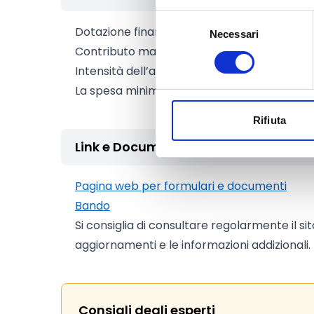
Selezione
Dotazione finanziaria complessiva:
500.000
Necessari
del
Contributo massimo:
10.000 Euro
consenso
Intensità dell’aiuto:
80%
La spesa minima ammissibile è pari a
3.750
Rifiuta
Link e Documenti
Pagina web per formulari e documenti
Bando
Si consiglia di consultare regolarmente il si
aggiornamenti e le informazioni addizionali.
Consigli degli esperti