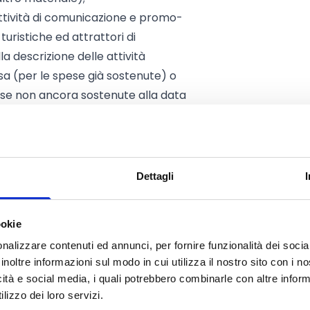
ttività di comunicazione e promo-
 turistiche ed attrattori di
lla descrizione delle attività
sa (per le spese già sostenute) o
ese non ancora sostenute alla data
Dettagli
ookie
monte;
de legale in Piemonte.
nalizzare contenuti ed annunci, per fornire funzionalità dei socia
inoltre informazioni sul modo in cui utilizza il nostro sito con i 
icità e social media, i quali potrebbero combinarle con altre inform
lizzo dei loro servizi.