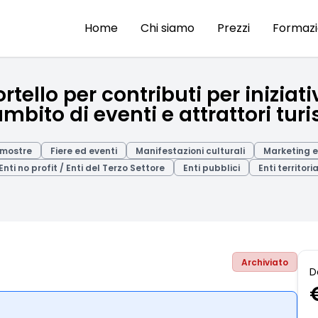
Home
Chi siamo
Prezzi
Formaz
tello per contributi per iniziat
bito di eventi e attrattori turis
 mostre
Fiere ed eventi
Manifestazioni culturali
Marketing 
Enti no profit / Enti del Terzo Settore
Enti pubblici
Enti territoria
Archiviato
D