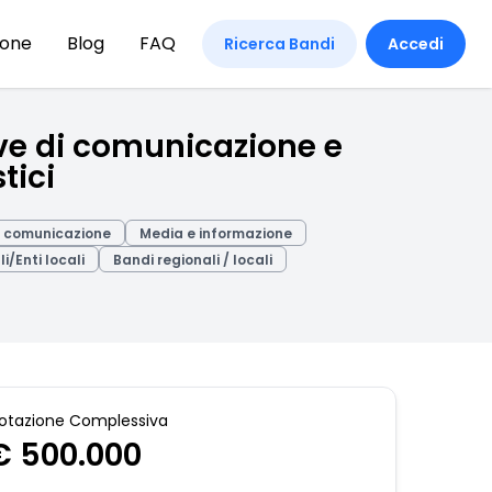
ione
Blog
FAQ
Ricerca Bandi
Accedi
ive di comunicazione e
tici
e comunicazione
Media e informazione
li/Enti locali
Bandi regionali / locali
otazione Complessiva
€ 500.000