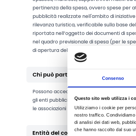
pertinenza della spesa, ovvero spese per a
pubblicità realizzate nell'ambito di iniziative
rilevanza turistica, verificabile sulla base de
riportata nell’oggetto dei documenti di spe
nel quadro previsionale di spesa (per le sp
di apertura dello sportello)
Chi può partecipare
Consenso
Possono accedere ai contributi:
Questo sito web utilizza i c
gli enti pubblici o di diritto pubblico del Pie
le associazioni senza scopo di lucro, con se
Utilizziamo i cookie per perso
nostro traffico. Condividiamo 
di analisi dei dati web, pubbl
che hanno raccolto dal suo uti
Entità del contributo