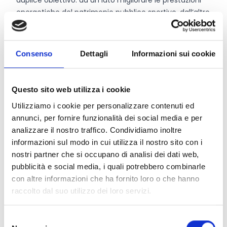
duplice obiettivo: da un lato migliorare le prestazioni
energetiche del patrimonio pubblico sportivo, dall’altro
promuovere l’impiego di fonti rinnovabili e sistemi di
accumulo energetico. Il bando, quindi, punta non solo
a ridurre i consumi e i costi energetici degli impianti
Consenso
Dettagli
Informazioni sui cookie
sportivi pubblici, ma anche a rafforzarne la
sostenibilità ambientale e la capacità di contribuire
agli obiettivi climatici e di decarbonizzazione.
Questo sito web utilizza i cookie
Utilizziamo i cookie per personalizzare contenuti ed
annunci, per fornire funzionalità dei social media e per
CONDIVIDI
analizzare il nostro traffico. Condividiamo inoltre
informazioni sul modo in cui utilizza il nostro sito con i
nostri partner che si occupano di analisi dei dati web,
pubblicità e social media, i quali potrebbero combinarle
Conosci Obiettivo Europa?
con altre informazioni che ha fornito loro o che hanno
Prova gratis
raccolto dal suo utilizzo dei loro servizi.
Selezione