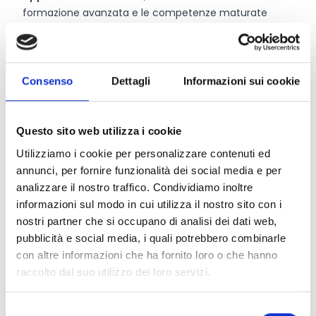
formazione avanzata e le competenze maturate
presso gli Organismi di Ricerca (OdR)
Il bando si articola in
due Linee di intervento:
Linea A
- Inserimento di figure altamente qualificate
tramite assunzione
Consenso
Dettagli
Informazioni sui cookie
Linea B
- Messa a disposizione temporanea di
ricercatori, tramite convenzione tra Università o Enti
pubblici di ricerca e l’azienda.
Questo sito web utilizza i cookie
Utilizziamo i cookie per personalizzare contenuti ed
annunci, per fornire funzionalità dei social media e per
CONDIVIDI
analizzare il nostro traffico. Condividiamo inoltre
informazioni sul modo in cui utilizza il nostro sito con i
nostri partner che si occupano di analisi dei dati web,
pubblicità e social media, i quali potrebbero combinarle
Conosci Obiettivo Europa?
con altre informazioni che ha fornito loro o che hanno
raccolto dal suo utilizzo dei loro servizi.
Prova gratis
Selezione