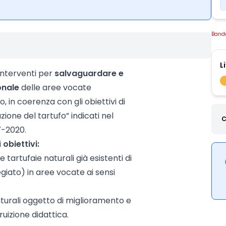
Band
L
interventi per
salvaguardare e
onale
delle aree vocate
, in coerenza con gli obiettivi di
zione del tartufo” indicati nel
C
17-2020.
i
obiettivi:
 tartufaie naturali già esistenti di
iato) in aree vocate ai sensi
aturali oggetto di miglioramento e
ruizione didattica.