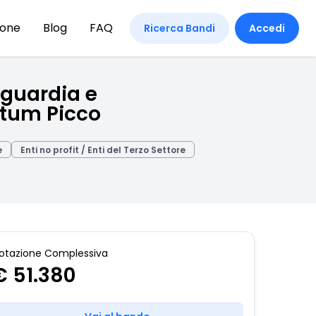
ione
Blog
FAQ
Ricerca Bandi
Accedi
aguardia e
atum Picco
e
Enti no profit / Enti del Terzo Settore
otazione Complessiva
€ 51.380