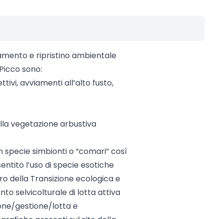
oramento e ripristino ambientale
Picco sono:
ttivi, avviamenti all’alto fusto,
lla vegetazione arbustiva
n specie simbionti o “comari” così
entito l’uso di specie esotiche
ero della Transizione ecologica e
ento selvicolturale di lotta attiva
one/gestione/lotta e