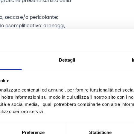
afiche presenti sul sito della
, secca e/o pericolante;
lo esemplificativo: drenaggi,
 sarchiatura);
ati
entro 18 mesi
dalla data di
Dettagli
ookie
nalizzare contenuti ed annunci, per fornire funzionalità dei socia
inoltre informazioni sul modo in cui utilizza il nostro sito con i 
icità e social media, i quali potrebbero combinarle con altre inform
oni di raccoglitori o cercatori
di
lizzo dei loro servizi.
i pubblici o privati
, in forma
 gestori di terreni agricoli e/o
Preferenze
Statistiche