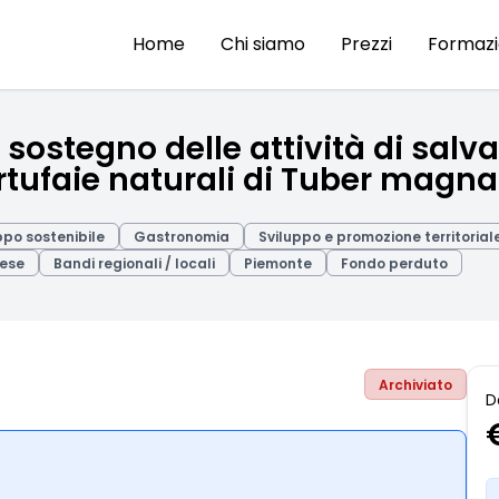
Home
Chi siamo
Prezzi
Formaz
 sostegno delle attività di salv
rtufaie naturali di Tuber magn
ppo sostenibile
Gastronomia
Sviluppo e promozione territorial
ese
Bandi regionali / locali
Piemonte
Fondo perduto
Archiviato
D