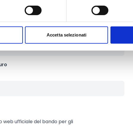
one fisiche o i soggetti di
mpleta disponibilità delle
Accetta selezionati
uro
to web ufficiale del bando per gli