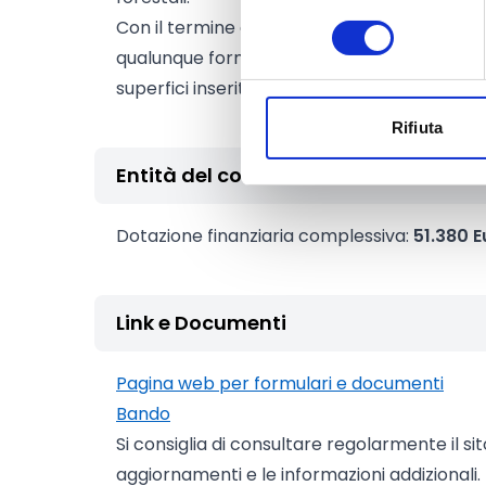
consenso
Con il termine di gestori si intendono le pers
qualunque forma giuridica che abbiano la co
superfici inserite in domanda.
Rifiuta
Entità del contributo
Dotazione finanziaria complessiva:
51.380 E
Link e Documenti
Pagina web per formulari e documenti
Bando
Si consiglia di consultare regolarmente il si
aggiornamenti e le informazioni addizionali.