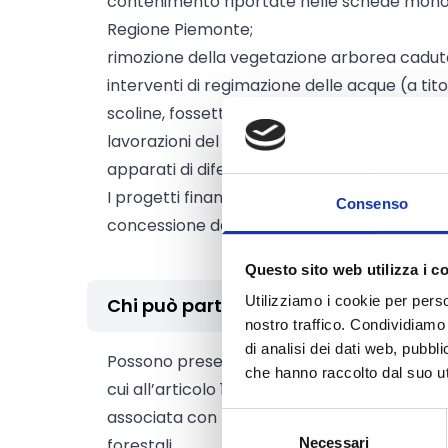
contenimento riportate nelle schede monogr
Regione Piemonte;
rimozione della vegetazione arborea caduta
interventi di regimazione delle acque (a tito
scoline, fossette, pacciamature);
lavorazioni del suolo (erpicatura, fresatura,
apparati di difesa dalla fauna selvatica.
I progetti finanziati dovranno essere realizz
Consenso
concessione del contributo.
Questo sito web utilizza i c
Utilizziamo i cookie per perso
Chi può partecipare
nostro traffico. Condividiamo 
di analisi dei dati web, pubbl
Possono presentare domanda le
Associazi
che hanno raccolto dal suo uti
cui all’articolo 12 della l.r. 16/2008 e i
soggett
associata con tali associazioni, proprietari o
Selezione
forestali.
Necessari
del