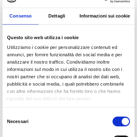
l’efficientamento dei sistemi di trattamento dei rifiuti
e garantire maggiore aderenza ai principi
Consenso
Dettagli
Informazioni sui cookie
dell’economia circolare.
Questo sito web utilizza i cookie
CONDIVIDI
Utilizziamo i cookie per personalizzare contenuti ed
annunci, per fornire funzionalità dei social media e per
analizzare il nostro traffico. Condividiamo inoltre
informazioni sul modo in cui utilizza il nostro sito con i
Conosci Obiettivo Europa?
nostri partner che si occupano di analisi dei dati web,
Prova gratis
pubblicità e social media, i quali potrebbero combinarle
con altre informazioni che ha fornito loro o che hanno
raccolto dal suo utilizzo dei loro servizi.
Selezione
Necessari
del
consenso