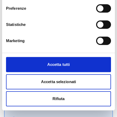
Si consiglia di consultare regolarmente il sito web
ufficiale del bando per gli aggiornamenti e le
Preferenze
informazioni addizionali.
Statistiche
Consigli degli esperti
Marketing
Hai bisogno di ulteriori informazioni?
Contatta i
seguenti recapiti:
Nunzia Pignataro - 011 432 25 12
Accetta tutti
Benedetta Leway - 011 432 21 32
Sara Fogu - 011 432 35 08
Accetta selezionati
CONDIVIDI
Rifiuta