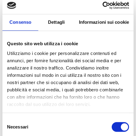
costituire un nuovo Distretto del Commercio.
Importante!
Non possono presentare candidatura le
amministrazioni comunali in forma singola o associata
facenti già parte dei Distretti già istituiti e inseriti
Consenso
Dettagli
Informazioni sui cookie
nell’Elenco regionale o che abbiano già ottenuto un
finanziamento a seguito di precedenti adesioni a un
Distretto del Commercio.
Questo sito web utilizza i cookie
Utilizziamo i cookie per personalizzare contenuti ed
annunci, per fornire funzionalità dei social media e per
Entità del contributo
analizzare il nostro traffico. Condividiamo inoltre
informazioni sul modo in cui utilizza il nostro sito con i
La dotazione finanziaria complessiva ammonta a
nostri partner che si occupano di analisi dei dati web,
100.000 Euro.
pubblicità e social media, i quali potrebbero combinarle
con altre informazioni che ha fornito loro o che hanno
raccolto dal suo utilizzo dei loro servizi.
Link e Documenti
Selezione
Pagina web per formulari e documenti
Necessari
del
Bando
consenso