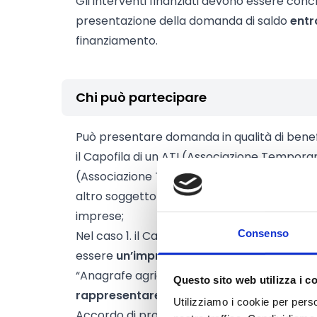
Gli interventi finanziati devono essere concl
presentazione della domanda di saldo
entr
finanziamento.
Chi può partecipare
Può presentare domanda in qualità di benefi
il Capofila di un ATI (Associazione Tempor
(Associazione Temporanea di Scopo);
altro soggetto giuridico legalmente costitui
imprese;
Consenso
Nel caso 1. il Capofila deve avere le seguent
essere
un’impresa produttrice di birra
ed 
“Anagrafe agricola del Piemonte”;
Questo sito web utilizza i c
rappresentare un gruppo di imprese
legat
Utilizziamo i cookie per perso
Accordo di programma di durata pari ad al