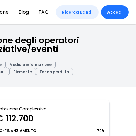
ione
Blog
FAQ
Ricerca Bandi
Accedi
ne degli operatori
iziative/eventi
e
Media e informazione
ali
Piemonte
Fondo perduto
otazione Complessiva
€ 112.700
O-FINANZIAMENTO
70%