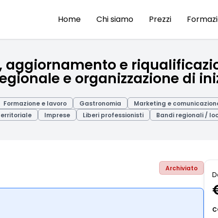
Home
Chi siamo
Prezzi
Formaz
 aggiornamento e riqualificazio
 regionale e organizzazione di in
Formazione e lavoro
Gastronomia
Marketing e comunicazion
erritoriale
Imprese
Liberi professionisti
Bandi regionali / loc
Archiviato
D
C