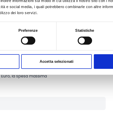
inoltre informazioni sul modo in cui utilizza il nostro sito con i 
 costituito deve avere un proprio
icità e social media, i quali potrebbero combinarle con altre inform
te” e deve associare
almeno 3
lizzo dei loro servizi.
rtecipanti) legate tra loro da un
quella del progetto.
Preferenze
Statistiche
Euro
Accetta selezionati
0 Euro, la spesa massima