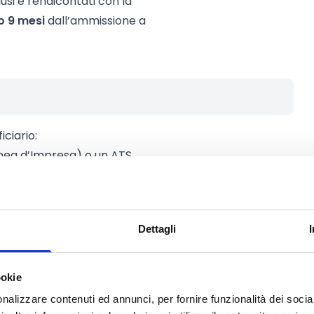
usi e rendicontati con la
o 9 mesi
dall’ammissione a
ciario:
anea d’Impresa) o un ATS
to di cui fanno parte un gruppo di
Dettagli
i caratteristiche:
avere un proprio fascicolo su
ookie
e tra loro (Partecipanti) da un
nalizzare contenuti ed annunci, per fornire funzionalità dei socia
meno quella del progetto.