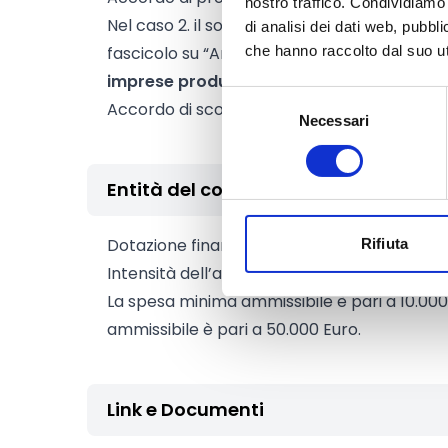
nostro traffico. Condividiamo 
Nel caso 2. il soggetto giuridico legalmente
di analisi dei dati web, pubbl
fascicolo su “Anagrafe agricola del Piemon
che hanno raccolto dal suo uti
imprese produttrici di birra artigianale
(Pa
Selezione
Accordo di scopo di durata pari ad almeno 
Necessari
del
consenso
Entità del contributo
Dotazione finanziaria complessiva:
112.700 
Rifiuta
Intensità dell’aiuto:
70%
La spesa minima ammissibile è pari a 10.00
ammissibile è pari a 50.000 Euro.
Link e Documenti