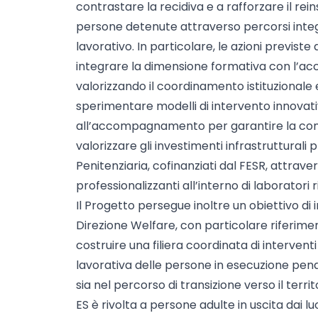
contrastare la recidiva e a rafforzare il re
persone detenute attraverso percorsi integ
lavorativo. In particolare, le azioni previs
integrare la dimensione formativa con l’
valorizzando il coordinamento istituzionale e l
sperimentare modelli di intervento innovati
all’accompagnamento per garantire la conti
valorizzare gli investimenti infrastruttural
Penitenziaria, cofinanziati dal FESR, attrave
professionalizzanti all’interno di laboratori ri
Il Progetto persegue inoltre un obiettivo di i
Direzione Welfare, con particolare riferiment
costruire una filiera coordinata di intervent
lavorativa delle persone in esecuzione pena
sia nel percorso di transizione verso il terri
ES è rivolta a persone adulte in uscita dai l