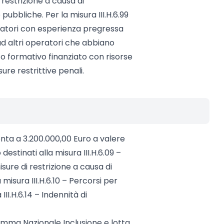
restrizione a causa di
pubbliche. Per la misura III.H.6.99
ratori con esperienza pregressa
d altri operatori che abbiano
o formativo finanziato con risorse
ure restrittive penali.
ta a 3.200.000,00 Euro a valere
destinati alla misura III.H.6.09 –
sure di restrizione a causa di
misura III.H.6.10 – Percorsi per
II.H.6.14 – Indennità di
amma Nazionale Inclusione e lotta