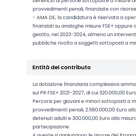
beneficio di persone sottoposte a misure di 
provvedimenti penali, finanziate con risorse 
– AMA DE, la candidatura è riservata a ope
finanziati su analoghe misure FSE+ oppure a
gestito, nel 2023-2024, almeno un intervent
pubbliche rivolto a soggetti sottoposti a mis
Entità del contributo
La dotazione finanziaria complessiva ammon
sul PR FSE+ 2021-2027, di cui 320.000,00 Euro 
Percorsi per giovani e minori sottoposti a mi
provvedimenti penali, 2.580.000,00 Euro alla 
detenuti adulti e 300.000,00 Euro alla misura I
partecipazione.
A queste si aggiungono le risorse del Progr