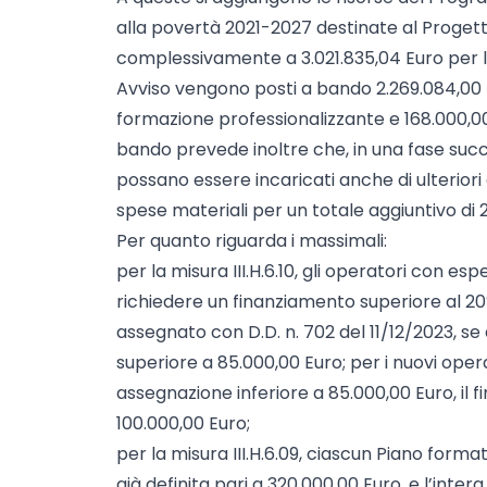
alla povertà 2021-2027 destinate al Proget
complessivamente a 3.021.835,04 Euro per l’
Avviso vengono posti a bando 2.269.084,00 Eu
formazione professionalizzante e 168.000,
bando prevede inoltre che, in una fase succe
possano essere incaricati anche di ulteriori 
spese materiali per un totale aggiuntivo di 
Per quanto riguarda i massimali:
per la misura III.H.6.10, gli operatori con 
richiedere un finanziamento superiore al 20
assegnato con D.D. n. 702 del 11/12/2023, se
superiore a 85.000,00 Euro; per i nuovi oper
assegnazione inferiore a 85.000,00 Euro, il 
100.000,00 Euro;
per la misura III.H.6.09, ciascun Piano form
già definita pari a 320.000,00 Euro, e l’inter