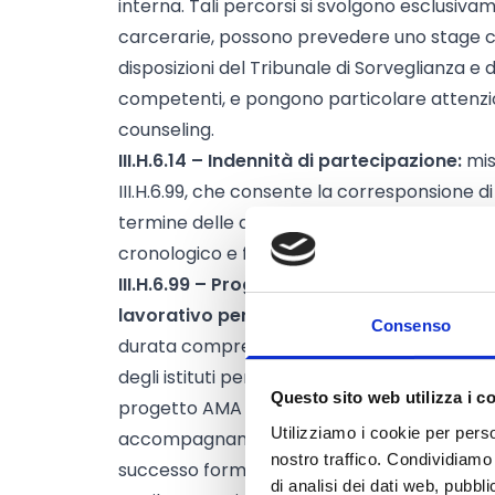
interna. Tali percorsi si svolgono esclusivam
carcerarie, possono prevedere uno stage 
disposizioni del Tribunale di Sorveglianza e d
competenti, e pongono particolare attenzio
counseling.
III.H.6.14 – Indennità di partecipazione:
misu
III.H.6.99, che consente la corresponsione di
termine delle attività formative. Le richies
cronologico e finanziate fino a esaurimento d
III.H.6.99 – Progetto AMA DE – Percorsi d
lavorativo per detenuti adulti:
interventi f
Consenso
durata compresa tra
40 e 600 ore
, da rea
degli istituti penitenziari del territorio regio
Questo sito web utilizza i c
progetto AMA DE. La misura comprende anch
Utilizziamo i cookie per perso
accompagnamento individuale agli allievi, fin
nostro traffico. Condividiamo 
successo formativo dei corsi.
di analisi dei dati web, pubbl