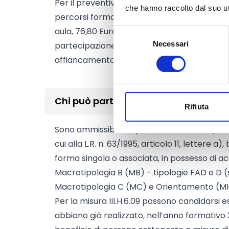
Per il preventivo delle attività si applicano
che hanno raccolto dal suo uti
percorsi formativi III.H.6.09 e III.H.6.10 sono
aula, 76,80 Euro per ora/corso di stage e 0,
Selezione
Necessari
del
partecipazione. Per la misura III.H.6.99 si ag
consenso
affiancamento/allievo partecipante.
Chi può partecipare
Rifiuta
Sono ammissibili, in qualità di beneficiari/re
cui alla L.R. n. 63/1995, articolo 11, lettere a),
forma singola o associata, in possesso di a
Macrotipologia B (MB) - tipologie FAD e D (
Macrotipologia C (MC) e Orientamento (MI
Per la misura III.H.6.09 possono candidarsi
abbiano già realizzato, nell’anno formativo