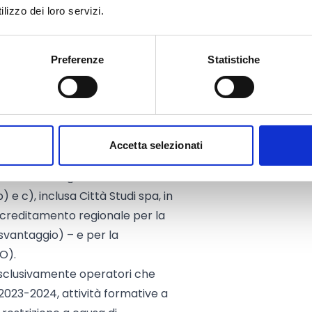
 Unità di Costo Standard (UCS). Per i
lizzo dei loro servizi.
 previsti 122,90 Euro per ora/corso in
84 Euro per ora/allievo per la
Preferenze
Statistiche
giunge inoltre 42,00 Euro per ora di
Accetta selezionati
alizzatori le Agenzie Formative di
 b) e c), inclusa Città Studi spa, in
ccreditamento regionale per la
svantaggio) – e per la
O).
 esclusivamente operatori che
 2023-2024, attività formative a