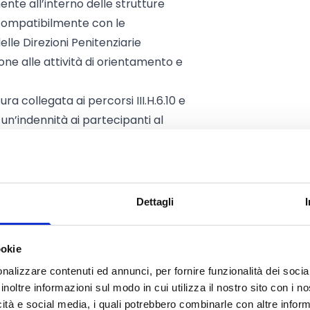
ente all’interno delle strutture
compatibilmente con le
elle Direzioni Penitenziarie
ne alle attività di orientamento e
ra collegata ai percorsi III.H.6.10 e
 un’indennità ai partecipanti al
te vengono prese in carico in ordine
elle risorse disponibili.
i formazione e inserimento
ormativi professionalizzanti, di
Dettagli
lizzarsi esclusivamente all’interno
nale, in stretto raccordo con il
ookie
e attività di
nalizzare contenuti ed annunci, per fornire funzionalità dei socia
alizzate a garantire la tenuta e il
inoltre informazioni sul modo in cui utilizza il nostro sito con i 
icità e social media, i quali potrebbero combinarle con altre inform