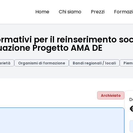
Home
Chi siamo
Prezzi
Formaz
rmativi per il reinserimento so
uazione Progetto AMA DE
arietà
Organismi di formazione
Bandi regionali / locali
Piem
Archiviato
D