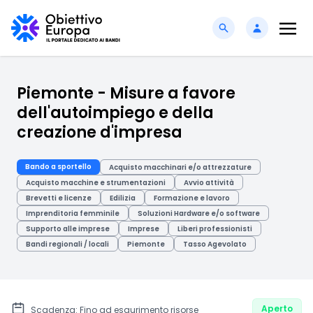
Piemonte - Misure a favore
dell'autoimpiego e della
creazione d'impresa
Bando a sportello
Acquisto macchinari e/o attrezzature
Acquisto macchine e strumentazioni
Avvio attività
Brevetti e licenze
Edilizia
Formazione e lavoro
Imprenditoria femminile
Soluzioni Hardware e/o software
Supporto alle imprese
Imprese
Liberi professionisti
Bandi regionali / locali
Piemonte
Tasso Agevolato
Aperto
Scadenza: Fino ad esaurimento risorse