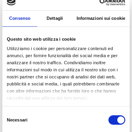
Link e Documenti
Consenso
Dettagli
Informazioni sui cookie
Pagina web per formulari e documenti
Bando
Questo sito web utilizza i cookie
Si consiglia di consultare regolarmente il sito web
ufficiale del bando per gli aggiornamenti e le
Utilizziamo i cookie per personalizzare contenuti ed
informazioni addizionali.
annunci, per fornire funzionalità dei social media e per
analizzare il nostro traffico. Condividiamo inoltre
informazioni sul modo in cui utilizza il nostro sito con i
nostri partner che si occupano di analisi dei dati web,
Consigli degli esperti
pubblicità e social media, i quali potrebbero combinarle
con altre informazioni che ha fornito loro o che hanno
Le
spese ammissibili
sono tutti quei costi che
raccolto dal suo utilizzo dei loro servizi.
possiamo imputare nel budget di progetto. Si
consiglia pertanto di verificarle con attenzione (Cfr.
sez. B.3 del bando).
Selezione
Necessari
Presta attenzione ai
criteri di valutazione
adottati
del
dall’Ente per valutare le domande di contributo. La
consenso