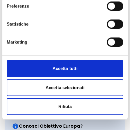
lettura preliminare dei criteri ti aiuterà a capire se la
Preferenze
tua richiesta possiede le caratteristiche per
aggiudicarsi il contributo e quali aspetti sono
considerati maggiormente prioritari ai fini della
Statistiche
selezione (Cfr. sez. B.4 del bando).
Hai bisogno di ulteriori informazioni?
Contatta i
Marketing
seguenti recapiti:
tel. 011.4322632 e-mail:
michele.barale@regione.piemonte.it
tel. 011.43225964 e-mail:
Accetta tutti
fabrizio.vidano@regione.piemonte.it
Accetta selezionati
CONDIVIDI
Rifiuta
Conosci Obiettivo Europa?