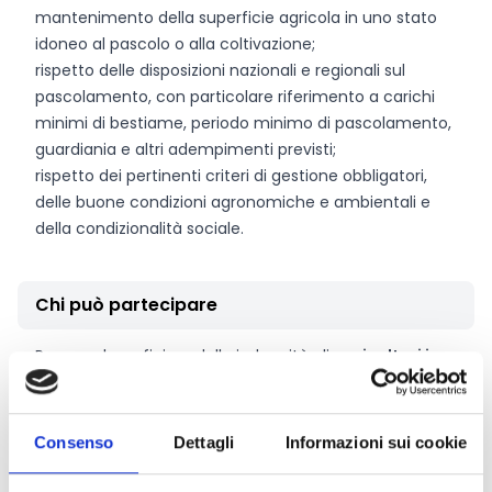
mantenimento della superficie agricola in uno stato
idoneo al pascolo o alla coltivazione;
rispetto delle disposizioni nazionali e regionali sul
pascolamento, con particolare riferimento a carichi
minimi di bestiame, periodo minimo di pascolamento,
guardiania e altri adempimenti previsti;
rispetto dei pertinenti criteri di gestione obbligatori,
delle buone condizioni agronomiche e ambientali e
della condizionalità sociale.
Chi può partecipare
Possono beneficiare delle indennità gli
agricoltori in
attività
, così come definiti dal Piano Strategico della
PAC e dal Complemento di Sviluppo Rurale della
Regione Piemonte 2023-2027. Nell’ambito di ogni
Consenso
Dettagli
Informazioni sui cookie
campagna è ammessa la presentazione di una sola
domanda di sostegno per ciascun soggetto