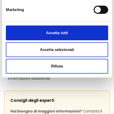
da 0 a 20 ettari: 100% del premio;
oltre 20 e fino a 40 ettari: 70%;
Marketing
oltre 40 e fino a 70 ettari: 40%;
oltre 70 e fino a 100 ettari: 10%;
oltre 100 ettari: nessun premio.
Accetta tutti
Link e Documenti
Accetta selezionati
Pagina web per formulari e documenti
Bando
Si consiglia di consultare regolarmente il sito web
Rifiuta
ufficiale del bando per gli aggiornamenti e le
informazioni addizionali.
Consigli degli esperti
Hai bisogno di maggiori informazioni?
Contatta il