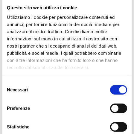
richiedente, con la sola eccezione dei rappresentanti
Questo sito web utilizza i cookie
legali di società cooperative, che possono presentare
Utilizziamo i cookie per personalizzare contenuti ed
una domanda per la cooperativa e una,
annunci, per fornire funzionalità dei social media e per
eventualmente, per la propria azienda.
analizzare il nostro traffico. Condividiamo inoltre
Tra i principali criteri di ammissibilità rientrano:
informazioni sul modo in cui utilizza il nostro sito con i
disponibilità di superfici agricole ubicate in zone
nostri partner che si occupano di analisi dei dati web,
montane del Piemonte;
pubblicità e social media, i quali potrebbero combinarle
raggiungimento di un importo minimo di premio
con altre informazioni che ha fornito loro o che hanno
annuo richiesto pari a 500 Euro;
raccolto dal suo utilizzo dei loro servizi.
rispetto degli impegni e degli obblighi previsti dal
bando per tutta la durata dell’annualità di riferimento.
Selezione
Necessari
del
Entità del contributo
consenso
Preferenze
La dotazione finanziaria complessiva ammonta a
14.400.000 Euro
.
Si applica inoltre la seguente degressività del premio:
Statistiche