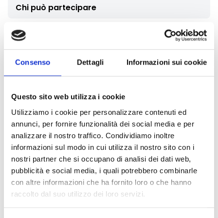
Chi può partecipare
Possono presentare domanda i
C.R.A.S.
facenti parte
della rete regionale del Piemonte.
Attenzione!
I soggetti che presentano domanda di
Consenso
Dettagli
Informazioni sui cookie
sostegno alle spese devono essere enti che operano
senza scopo di lucro.
Questo sito web utilizza i cookie
Entità del contributo
Utilizziamo i cookie per personalizzare contenuti ed
annunci, per fornire funzionalità dei social media e per
Dotazione finanziaria complessiva:
108.030
Euro
analizzare il nostro traffico. Condividiamo inoltre
informazioni sul modo in cui utilizza il nostro sito con i
nostri partner che si occupano di analisi dei dati web,
Link e Documenti
pubblicità e social media, i quali potrebbero combinarle
con altre informazioni che ha fornito loro o che hanno
Pagina web per formulari e documenti
raccolto dal suo utilizzo dei loro servizi.
Bando
Si consiglia di consultare regolarmente il sito web