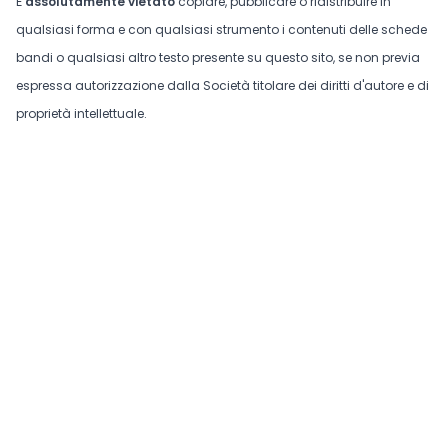
È
assolutamente vietato
copiare, pubblicare o ridistribuire in
qualsiasi forma e con qualsiasi strumento i contenuti delle schede
bandi o qualsiasi altro testo presente su questo sito, se non previa
espressa autorizzazione dalla Società titolare dei diritti d'autore e di
proprietà intellettuale.