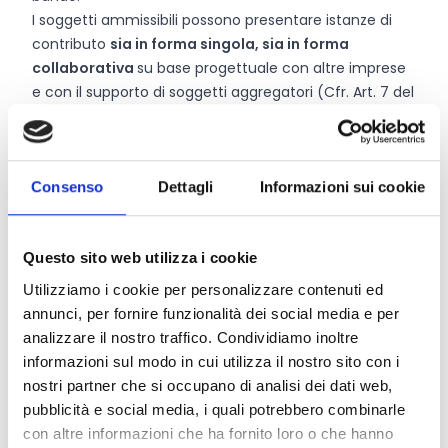
I soggetti ammissibili possono presentare istanze di
contributo
sia in forma singola, sia in forma
collaborativa
su base progettuale con altre imprese
e con il supporto di soggetti aggregatori (Cfr. Art. 7 del
bando). Nel caso di progetti che vedono il
coinvolgimento di soggetti aggregatori, la percentuale
di finanziamento sarà aumentata del 10%.
I
fornitori dei servizi
di consulenza e/o formazione
Consenso
Dettagli
Informazioni sui cookie
dovranno rientrare in una o più delle tipologie di cui
all’Articolo 6 del bando.
Questo sito web utilizza i cookie
Utilizziamo i cookie per personalizzare contenuti ed
Entità del contributo
annunci, per fornire funzionalità dei social media e per
analizzare il nostro traffico. Condividiamo inoltre
Dotazione finanziaria complessiva:
12.200.000 Euro
informazioni sul modo in cui utilizza il nostro sito con i
Contributo massimo:
25.000 Euro
nostri partner che si occupano di analisi dei dati web,
Contributo minimo:
pubblicità e social media, i quali potrebbero combinarle
4.000 Euro
per le micro imprese
con altre informazioni che ha fornito loro o che hanno