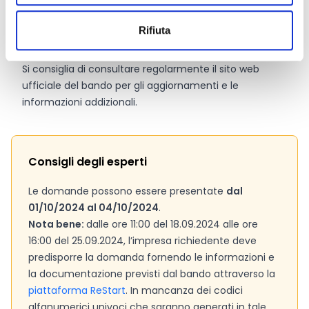
Link e Documenti
Rifiuta
Pagina web per formulari e documenti
Bando
Si consiglia di consultare regolarmente il sito web
ufficiale del bando per gli aggiornamenti e le
informazioni addizionali.
Consigli degli esperti
Le domande possono essere presentate
dal
01/10/2024 al 04/10/2024
.
Nota bene:
dalle ore 11:00 del 18.09.2024 alle ore
16:00 del 25.09.2024, l’impresa richiedente deve
predisporre la domanda fornendo le informazioni e
la documentazione previsti dal bando attraverso la
piattaforma ReStart
. In mancanza dei codici
alfanumerici univoci che saranno generati in tale