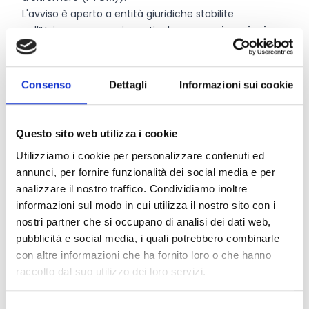
L'avviso è aperto a entità giuridiche stabilite
nell’Unione europea, in particolare:
organizzazioni
senza scopo di lucro; organizzazioni internazionali;
enti pubblici; università/centri di ricerca.
Le proposte devono essere presentate da un
Consenso
Dettagli
Informazioni sui cookie
consorzio di almeno 5 richiedenti provenienti da 5
diversi paesi ammissibili.
Questo sito web utilizza i cookie
Utilizziamo i cookie per personalizzare contenuti ed
Entità del contributo
annunci, per fornire funzionalità dei social media e per
analizzare il nostro traffico. Condividiamo inoltre
Dotazione finanziaria complessiva:
1.985.000 Euro
.
informazioni sul modo in cui utilizza il nostro sito con i
Il cofinanziamento dell'UE è limitato a un massimo
nostri partner che si occupano di analisi dei dati web,
dell'
85%
dei costi totali ammissibili.
pubblicità e social media, i quali potrebbero combinarle
con altre informazioni che ha fornito loro o che hanno
raccolto dal suo utilizzo dei loro servizi.
Link e Documenti
Pagina web per formulari e documenti
Selezione