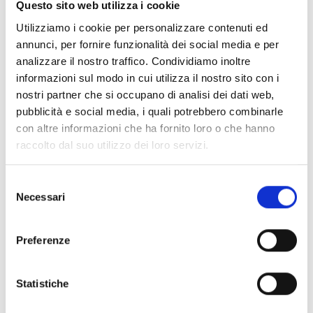
Questo sito web utilizza i cookie
Chi può partecipare
Utilizziamo i cookie per personalizzare contenuti ed
annunci, per fornire funzionalità dei social media e per
Possono accedere alle risorse del fondo tutti i
analizzare il nostro traffico. Condividiamo inoltre
soggetti costituiti in forma di associazione
informazioni sul modo in cui utilizza il nostro sito con i
(
O
rganizzazion
i
di volontariato,
A
ssociazion
i
di
nostri partner che si occupano di analisi dei dati web,
promozione sociale,
A
ssociazion
i
ONLUS,
Altro)
che
pubblicità e social media, i quali potrebbero combinarle
svolgono, in conformità alle proprie finalità statutarie
con altre informazioni che ha fornito loro o che hanno
attività di assistenza psicologica, psicosociologica o
raccolto dal suo utilizzo dei loro servizi.
sanitaria in tutte le forme a favore dei bambini affetti
da malattia oncologica e delle loro famiglie.
Attenzione!
Per bambini si intendono i soggetti di cui
Selezione
Necessari
all'articolo 1 della Convenzione sui diritti del fanciullo
del
del 20 novembre 1989 ovvero ogni essere umano
consenso
avente un'età inferiore a diciott'anni, salvo se abbia
Preferenze
raggiunto prima la maturità in virtu' della legislazione
applicabile.
Attenzione!
In caso di
partenariato
, la
domanda di
Statistiche
ammissione al finanziamento deve essere