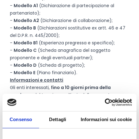
-
Modello A1
(Dichiarazione di partecipazione al
partenariato);
-
Modello A2
(Dichiarazione di collaborazione);
-
Modello B
(Dichiarazioni sostitutive ex artt. 46 e 47
del D.P.R. n. 445/2000);
-
Modello B1
(Esperienza pregressa e specifica);
-
Modello C
(Scheda anagrafica del soggetto
proponente e degli eventuali partner);
-
Modello D
(Scheda di progetto);
-
Modello E
(Piano finanziario).
Informazioni e contatti
Gli enti interessati,
fino a 10 giorni prima della
scadenza
del termine per l’invio delle proposte,
potranno formulare quesiti esclusivamente tramite
Pec da inviarsi all’indirizzo
dgterzosettore.div3@pec.lavoro.gov.it riportando
Consenso
Dettagli
Informazioni sui cookie
come oggetto:
“AVVISO n.1/2020 – QUESITO”