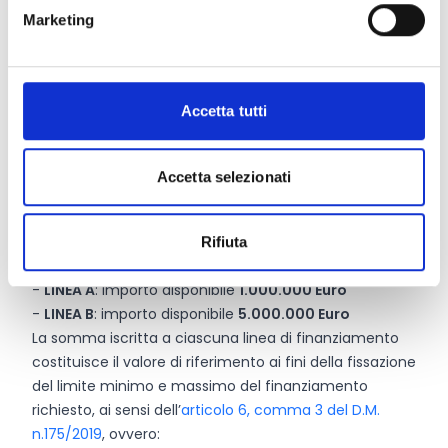
compilata e sottoscritta solo dal soggetto
Marketing
capofila
ed accompagnata dalla dichiarazione, resa
dal legale rappresentante di ciascun partner, redatta
secondo il Modello A1 attestante la volontà di
partecipare al partenariato.
Accetta tutti
Entità del contributo
Accetta selezionati
Dotazione finanziaria complessiva:
6.000.000 Euro
Le risorse finanziare sono suddivise in due distinte linee
Rifiuta
di finanziamento:
-
LINEA A
: importo disponibile
1.000.000 Euro
-
LINEA B
: importo disponibile
5.000.000 Euro
La somma iscritta a ciascuna linea di finanziamento
costituisce il valore di riferimento ai fini della fissazione
del limite minimo e massimo del finanziamento
richiesto, ai sensi dell’
articolo 6, comma 3 del D.M.
n.175/2019
, ovvero: