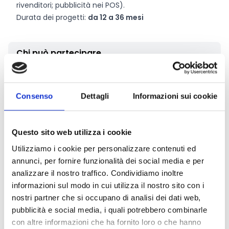
rivenditori; pubblicità nei POS).
Durata dei progetti:
da 12 a 36 mesi
Chi può partecipare
Possono partecipare al bando
enti pubblici o privati
,
dotati di personalità giuridica e stabiliti in uno dei Paesi
Consenso
Dettagli
Informazioni sui cookie
dell’UE (inclusi i Paesi e i territori d’oltremare) che
siano:
organizzazioni professionali o interprofessionali,
Questo sito web utilizza i cookie
rappresentative del settore o dei settori interessati
Utilizziamo i cookie per personalizzare contenuti ed
nello Stato membro, e in particolare le organizzazioni
annunci, per fornire funzionalità dei social media e per
interprofessionali e i gruppi definiti, purché siano
analizzare il nostro traffico. Condividiamo inoltre
rappresentativi della denominazione protetta;
informazioni sul modo in cui utilizza il nostro sito con i
organizzazioni professionali o interprofessionali
nostri partner che si occupano di analisi dei dati web,
dell'Unione rappresentative del settore o dei settori
pubblicità e social media, i quali potrebbero combinarle
interessati a livello dell'Unione;
con altre informazioni che ha fornito loro o che hanno
organizzazioni di produttori o le associazioni di