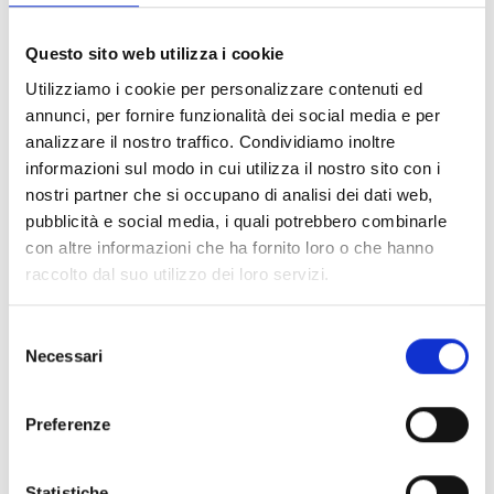
Chi può partecipare
Possono partecipare al bando
enti dotati di personalità
Questo sito web utilizza i cookie
giuridica che:
Utilizziamo i cookie per personalizzare contenuti ed
siano
autorità pubbliche nazionali o regionali
annunci, per fornire funzionalità dei social media e per
oppure organizzazioni internazionali
con il compito
analizzare il nostro traffico. Condividiamo inoltre
di proteggere gli interessi finanziari dell'UE;
informazioni sul modo in cui utilizza il nostro sito con i
siano di uno Stato Membro dell’UE (compresi i paesi e i
nostri partner che si occupano di analisi dei dati web,
territori d’oltremare) o di uno dei paesi dell’Area
pubblicità e social media, i quali potrebbero combinarle
economica europea oppure di un paese che ha in
con altre informazioni che ha fornito loro o che hanno
corso negoziati per un accordo di associazione, il
raccolto dal suo utilizzo dei loro servizi.
quale entri in vigore prima della firma della
sovvenzione (
elenco paesi partecipanti
).
Selezione
È possibile presentare domanda soltanto
in forma
Necessari
del
individuale.
consenso
Preferenze
Entità del contributo
Statistiche