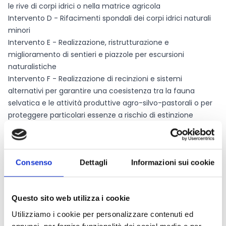
le rive di corpi idrici o nella matrice agricola
Intervento D - Rifacimenti spondali dei corpi idrici naturali
minori
Intervento E - Realizzazione, ristrutturazione e
miglioramento di sentieri e piazzole per escursioni
naturalistiche
Intervento F - Realizzazione di recinzioni e sistemi
alternativi per garantire una coesistenza tra la fauna
selvatica e le attività produttive agro-silvo-pastorali o per
proteggere particolari essenze a rischio di estinzione
Nel bando vengono dettagliati gli investimenti ammissibili e
specificate le condizioni e i vincoli di ogni singolo
intervento.
Consenso
Dettagli
Informazioni sui cookie
L'ambito territoriale interessato dall'applicazione del
presente bando é rappresentato dall'intero territorio
regionale del Lazio. Gli investimenti dovranno essere ubicati
Questo sito web utilizza i cookie
nelle aree rurali di suddetto territorio classificate
secondo il Programma di Sviluppo Rurale del Lazio
Utilizziamo i cookie per personalizzare contenuti ed
2014/2020 in: