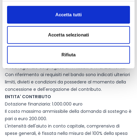
Associazioni di agricoltori che realizzano investimenti
collettivi nella tipologia di operazione 4.1.1 “Investimenti
Accetta tutti
nelle singole aziende agricole finalizzate al miglioramento
delle prestazioni”. Gli investimenti collettivi
di cui alla tipologia di operazione 4.1.1 devono risultare
Accetta selezionati
ammissibili al momento della presentazione della
domanda di sostegno o acquisire tale requisito entro e non
oltre 90 giorni dalla data di pubblicazione della
Rifiuta
determinazione dirigenziale, che approva la graduatoria
unica regionale dei progetti ammissibili a finanziamento.
Con riferimento ai requisiti nel bando sono indicati ulteriori
limiti, divieti e condizioni da possedere al momento della
concessione e dell'erogazione del contributo.
ENTITA' CONTRIBUTO
Dotazione finanziaria: 1.000.000 euro
Il costo massimo ammissibile della domanda di sostegno è
pari a euro 200.000.
L'intensità dell'aiuto in conto capitale, comprensiva di
spese generali, è fissata nella misura del 100% della spesa