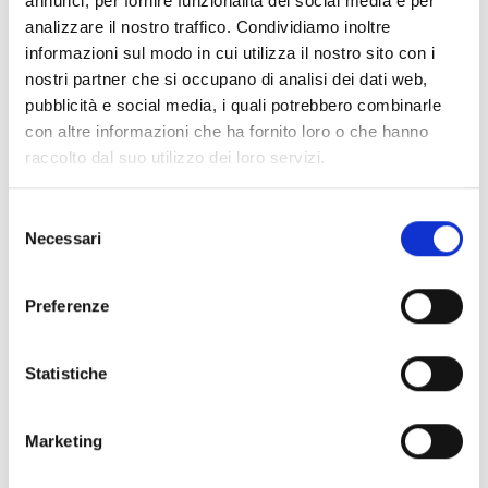
annunci, per fornire funzionalità dei social media e per
Zona A: Poli urbani;
analizzare il nostro traffico. Condividiamo inoltre
Zona B: Aree rurali ad agricoltura intensiva e specializzata;
informazioni sul modo in cui utilizza il nostro sito con i
Zona C: Aree rurali intermedie;
nostri partner che si occupano di analisi dei dati web,
Zona D: Aree con problemi complessivi di sviluppo.
pubblicità e social media, i quali potrebbero combinarle
CHI PUO' PARTECIPARE
con altre informazioni che ha fornito loro o che hanno
Possono accedere ai benefici previsti dal presente bando:
raccolto dal suo utilizzo dei loro servizi.
-
Soggetti pubblici
Selezione
-
Necessari
del
Comuni e loro unioni;
consenso
-
Preferenze
Comunità Montane;
-
Enti che gestiscono terreni di uso collettivo (Università
Statistiche
Agrarie, ASBUC - Amministrazione Separata dei Beni di Uso
Civico, Comunanze Agrarie);
Soggetti privati
Marketing
-