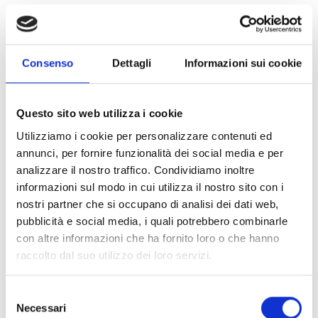
Chi può partecipare
Consenso
Dettagli
Informazioni sui cookie
Possono accedere al bando i proprietari o i conduttori
dei fondi rustici ricadenti nell’ATC di Taranto, che si
impegnino in opere di miglioramento, ai fini faunistici,
Questo sito web utilizza i cookie
del loro territorio.
Utilizziamo i cookie per personalizzare contenuti ed
annunci, per fornire funzionalità dei social media e per
Entità del contributo
analizzare il nostro traffico. Condividiamo inoltre
informazioni sul modo in cui utilizza il nostro sito con i
La dotazione finanziaria complessiva ammonta a
nostri partner che si occupano di analisi dei dati web,
67.558 Euro. I contributi sono concessi in regime de
pubblicità e social media, i quali potrebbero combinarle
minimis ai sensi del Regolamento (UE) n. 1408/2013 e
con altre informazioni che ha fornito loro o che hanno
successive modifiche. Per le colture a perdere, il
raccolto dal suo utilizzo dei loro servizi.
contributo è riconosciuto su base ettariale e varia in
funzione della tipologia colturale: 1.000,00
Selezione
Euro/ha/anno per fasce di grano duro, tenero, orzo,
Necessari
del