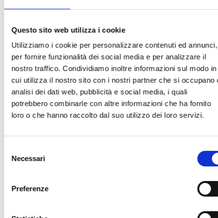
Link e Documenti
Questo sito web utilizza i cookie
Utilizziamo i cookie per personalizzare contenuti ed annunci,
Pagina web per formulari e documenti
per fornire funzionalità dei social media e per analizzare il
Bando
nostro traffico. Condividiamo inoltre informazioni sul modo in
Si consiglia di consultare regolarmente il sito web
cui utilizza il nostro sito con i nostri partner che si occupano 
ufficiale del bando per gli aggiornamenti e le
analisi dei dati web, pubblicità e social media, i quali
informazioni addizionali.
potrebbero combinarle con altre informazioni che ha fornito
loro o che hanno raccolto dal suo utilizzo dei loro servizi.
Consigli degli esperti
Selezione
Necessari
del
Le domande potranno essere inviate dal
consenso
28/04/2026 al 28/05/2026.
Hai bisogno di maggiori informazioni?
Per
Preferenze
eventuali informazioni/segnalazioni relative alle
modalità di compilazione della domanda, il