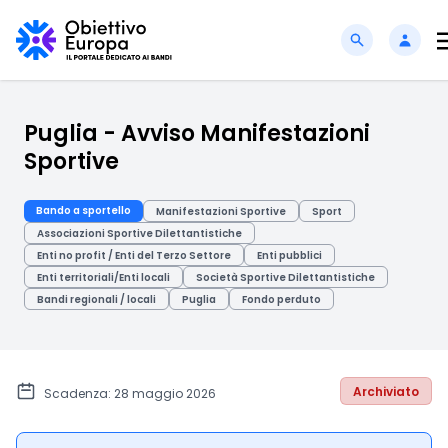
Puglia - Avviso Manifestazioni
Sportive
Bando a sportello
Manifestazioni Sportive
Sport
Associazioni Sportive Dilettantistiche
Enti no profit / Enti del Terzo Settore
Enti pubblici
Enti territoriali/Enti locali
Società Sportive Dilettantistiche
Bandi regionali / locali
Puglia
Fondo perduto
Archiviato
Scadenza: 28 maggio 2026