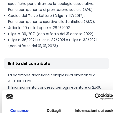
specifiche per entrambe le tipologie associative:
Per la componente di promozione sociale (APS):
Codice del Terzo Settore (D.lgs. n. 117/2017);
Per la componente sportiva dilettantistica (ASD):
Articolo 90 della Legge n. 289/2002;
D.lgs. n. 39/2021 (con effetto dal 31 agosto 2022);
D. lgs n. 36/2021, D. lgs n. 37/2021 e D. lgs n. 38/2021
(con effetto dal 01/01/2023).
Entità del contributo
La dotazione finanziaria complessiva ammonta a
450.000 Euro.
Il finanziamento concesso per ogni evento è di 2.500
Euro a cui si somma l’importo massimo di 200 Euro,
per i costi di realizzazione di un video promozionale
dell’evento. Pertanto l’importo massimo concedibile è
Consenso
Dettagli
Informazioni sui cook
pari a 2.700 Euro.